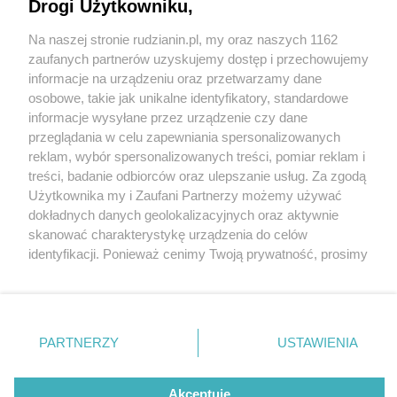
Drogi Użytkowniku,
Na naszej stronie rudzianin.pl, my oraz naszych 1162
Wydawca mediów
lokalnych
zaufanych partnerów uzyskujemy dostęp i przechowujemy
informacje na urządzeniu oraz przetwarzamy dane
osobowe, takie jak unikalne identyfikatory, standardowe
informacje wysyłane przez urządzenie czy dane
przeglądania w celu zapewniania spersonalizowanych
5 / 0
reklam, wybór spersonalizowanych treści, pomiar reklam i
Nie zapomnij
treści, badanie odbiorców oraz ulepszanie usług. Za zgodą
zapoznać się z:
polityką prywatności
regulamin korzystania z portali
Użytkownika my i Zaufani Partnerzy możemy używać
Twoje
miasto
Skontakuj się
z nami
dokładnych danych geolokalizacyjnych oraz aktywnie
Piekary Śląskie
Kontakt
skanować charakterystykę urządzenia do celów
Chorzów
Wydawca
identyfikacji. Ponieważ cenimy Twoją prywatność, prosimy
Tarnowskie Góry
Redakcja
Ruda Śląska
Newsletter
o zgodę na korzystanie z tych technologii poprzez
Świętochłowice
Reklama
kliknięcie „Akceptuję”. Zgoda jest dobrowolna i zawsze
Tychy
możesz ją zmienić/wycofać klikając przycisk ustawień
Bytom
Katowice
prywatności znajdujący się w lewym dolnym rogu strony
REKLAMA
PARTNERZY
USTAWIENIA
Gliwice
. Niektóre rodzaje przetwarzania danych nie wymagają
Zabrze
Zagłębie
zgody użytkownika, ale masz prawo sprzeciwić się
takiemu przetwarzaniu. Preferencje będą miały
Akceptuję