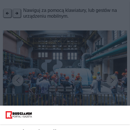
REKLAMA
Nawiguj za pomocą klawiatury, lub gestów na
urządzeniu mobilnym.
fot:
Największy w Polsce festiwal mikrowypraw