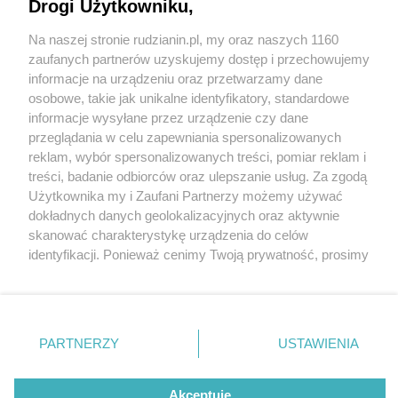
"Kierunek GZM" już w ten weekend! Są jeszcze
Drogi Użytkowniku,
miejsca na niektóre wycieczki
Na naszej stronie rudzianin.pl, my oraz naszych 1160
Wydawca mediów
lokalnych
zaufanych partnerów uzyskujemy dostęp i przechowujemy
informacje na urządzeniu oraz przetwarzamy dane
osobowe, takie jak unikalne identyfikatory, standardowe
informacje wysyłane przez urządzenie czy dane
przeglądania w celu zapewniania spersonalizowanych
5 / 6
reklam, wybór spersonalizowanych treści, pomiar reklam i
Nie zapomnij
treści, badanie odbiorców oraz ulepszanie usług. Za zgodą
zapoznać się z:
polityką prywatności
regulamin korzystania z portali
Kierunek Gzm 3
Użytkownika my i Zaufani Partnerzy możemy używać
Twoje
miasto
Skontakuj się
z nami
dokładnych danych geolokalizacyjnych oraz aktywnie
Piekary Śląskie
Kontakt
skanować charakterystykę urządzenia do celów
Chorzów
Wydawca
identyfikacji. Ponieważ cenimy Twoją prywatność, prosimy
Tarnowskie Góry
Redakcja
Ruda Śląska
Newsletter
o zgodę na korzystanie z tych technologii poprzez
Świętochłowice
Reklama
kliknięcie „Akceptuję”. Zgoda jest dobrowolna i zawsze
Tychy
możesz ją zmienić/wycofać klikając przycisk ustawień
Bytom
Katowice
prywatności znajdujący się w lewym dolnym rogu strony
REKLAMA
PARTNERZY
USTAWIENIA
Gliwice
. Niektóre rodzaje przetwarzania danych nie wymagają
Zabrze
Zagłębie
zgody użytkownika, ale masz prawo sprzeciwić się
takiemu przetwarzaniu. Preferencje będą miały
Akceptuję