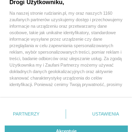
"Kierunek GZM" już w ten weekend! Są jeszcze
Drogi Użytkowniku,
miejsca na niektóre wycieczki
Na naszej stronie rudzianin.pl, my oraz naszych 1160
Wydawca mediów
lokalnych
zaufanych partnerów uzyskujemy dostęp i przechowujemy
informacje na urządzeniu oraz przetwarzamy dane
osobowe, takie jak unikalne identyfikatory, standardowe
informacje wysyłane przez urządzenie czy dane
przeglądania w celu zapewniania spersonalizowanych
2 / 6
reklam, wybór spersonalizowanych treści, pomiar reklam i
Nie zapomnij
treści, badanie odbiorców oraz ulepszanie usług. Za zgodą
zapoznać się z:
polityką prywatności
regulamin korzystania z portali
Kierunek Gzm 3
Użytkownika my i Zaufani Partnerzy możemy używać
Twoje
miasto
Skontakuj się
z nami
dokładnych danych geolokalizacyjnych oraz aktywnie
Piekary Śląskie
Kontakt
skanować charakterystykę urządzenia do celów
Chorzów
Wydawca
identyfikacji. Ponieważ cenimy Twoją prywatność, prosimy
Tarnowskie Góry
Redakcja
Ruda Śląska
Newsletter
o zgodę na korzystanie z tych technologii poprzez
Świętochłowice
Reklama
kliknięcie „Akceptuję”. Zgoda jest dobrowolna i zawsze
Tychy
możesz ją zmienić/wycofać klikając przycisk ustawień
Bytom
Katowice
prywatności znajdujący się w lewym dolnym rogu strony
REKLAMA
PARTNERZY
USTAWIENIA
Gliwice
. Niektóre rodzaje przetwarzania danych nie wymagają
Zabrze
Zagłębie
zgody użytkownika, ale masz prawo sprzeciwić się
takiemu przetwarzaniu. Preferencje będą miały
Akceptuję