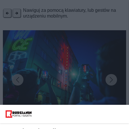
REKLAMA
Nawiguj za pomocą klawiatury, lub gestów na
urządzeniu mobilnym.
fot:
Największy w Polsce festiwal mikrowypraw