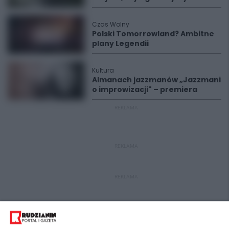
Czas Wolny
Polski Tomorrowland? Ambitne
plany Legendii
Kultura
Almanach jazzmanów „Jazzmani
o improwizacji" – premiera
REKLAMA
REKLAMA
REKLAMA