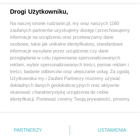
Drogi Użytkowniku,
Na naszej stronie rudzianin.pl, my oraz naszych 1160
Wydawca mediów
lokalnych
zaufanych partnerów uzyskujemy dostęp i przechowujemy
informacje na urządzeniu oraz przetwarzamy dane
osobowe, takie jak unikalne identyfikatory, standardowe
informacje wysyłane przez urządzenie czy dane
przeglądania w celu zapewniania spersonalizowanych
reklam, wybór spersonalizowanych treści, pomiar reklam i
Nie zapomnij
treści, badanie odbiorców oraz ulepszanie usług. Za zgodą
zapoznać się z:
polityką prywatności
regulamin korzystania z portali
Użytkownika my i Zaufani Partnerzy możemy używać
Twoje
miasto
Skontakuj się
z nami
dokładnych danych geolokalizacyjnych oraz aktywnie
Piekary Śląskie
Kontakt
skanować charakterystykę urządzenia do celów
Chorzów
Wydawca
identyfikacji. Ponieważ cenimy Twoją prywatność, prosimy
Tarnowskie Góry
Redakcja
Ruda Śląska
Newsletter
o zgodę na korzystanie z tych technologii poprzez
Świętochłowice
Reklama
kliknięcie „Akceptuję”. Zgoda jest dobrowolna i zawsze
Tychy
możesz ją zmienić/wycofać klikając przycisk ustawień
Bytom
Katowice
prywatności znajdujący się w lewym dolnym rogu strony
PARTNERZY
USTAWIENIA
Gliwice
. Niektóre rodzaje przetwarzania danych nie wymagają
Zabrze
Zagłębie