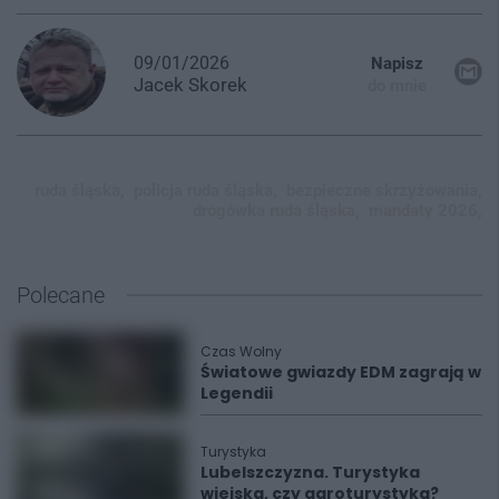
09/01/2026
Napisz
Jacek
Skorek
do mnie
ruda śląska,
policja ruda śląska,
bezpieczne skrzyżowania,
drogówka ruda śląska,
mandaty 2026,
Polecane
Czas Wolny
Światowe gwiazdy EDM zagrają w
Legendii
Turystyka
Lubelszczyzna. Turystyka
wiejska, czy agroturystyka?