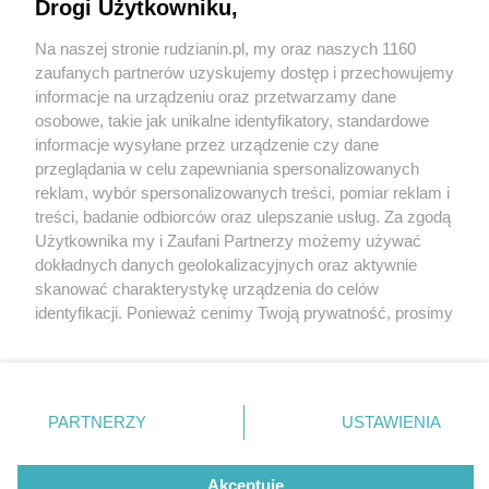
Drogi Użytkowniku,
Na naszej stronie rudzianin.pl, my oraz naszych 1160
Wydawca mediów
lokalnych
zaufanych partnerów uzyskujemy dostęp i przechowujemy
informacje na urządzeniu oraz przetwarzamy dane
osobowe, takie jak unikalne identyfikatory, standardowe
informacje wysyłane przez urządzenie czy dane
przeglądania w celu zapewniania spersonalizowanych
4 / 0
reklam, wybór spersonalizowanych treści, pomiar reklam i
Nie zapomnij
treści, badanie odbiorców oraz ulepszanie usług. Za zgodą
zapoznać się z:
polityką prywatności
regulamin korzystania z portali
Użytkownika my i Zaufani Partnerzy możemy używać
Twoje
miasto
Skontakuj się
z nami
dokładnych danych geolokalizacyjnych oraz aktywnie
Piekary Śląskie
Kontakt
skanować charakterystykę urządzenia do celów
Chorzów
Wydawca
identyfikacji. Ponieważ cenimy Twoją prywatność, prosimy
Tarnowskie Góry
Redakcja
Ruda Śląska
Newsletter
o zgodę na korzystanie z tych technologii poprzez
Świętochłowice
Reklama
kliknięcie „Akceptuję”. Zgoda jest dobrowolna i zawsze
Tychy
możesz ją zmienić/wycofać klikając przycisk ustawień
Bytom
Katowice
prywatności znajdujący się w lewym dolnym rogu strony
REKLAMA
PARTNERZY
USTAWIENIA
Gliwice
. Niektóre rodzaje przetwarzania danych nie wymagają
Zabrze
Zagłębie
zgody użytkownika, ale masz prawo sprzeciwić się
takiemu przetwarzaniu. Preferencje będą miały
Akceptuję