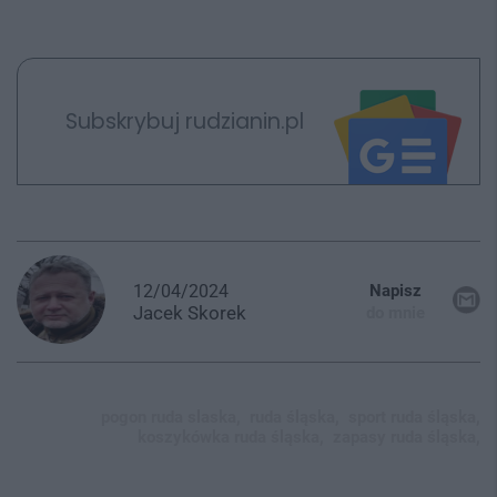
Subskrybuj rudzianin.pl
12/04/2024
Napisz
Jacek
Skorek
do mnie
pogon ruda slaska,
ruda śląska,
sport ruda śląska,
koszykówka ruda śląska,
zapasy ruda śląska,