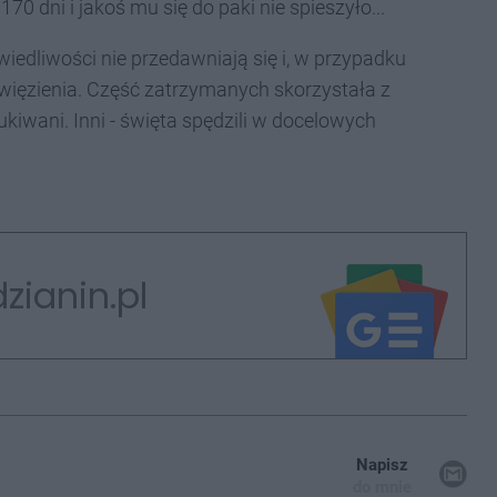
0 dni i jakoś mu się do paki nie spieszyło...
iedliwości nie przedawniają się i, w przypadku
więzienia. Część zatrzymanych skorzystała z
kiwani. Inni - święta spędzili w docelowych
zianin.pl
Napisz
do mnie