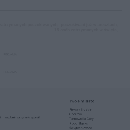
zatrzymanych poszukiwanych,
poszukiwani już w aresztach,
15 osób zatrzymanych w święta,
REKLAMA
REKLAMA
Twoje
miasto
Piekary Śląskie
Chorzów
i
regulamin korzystania z portali
Tarnowskie Góry
Ruda Śląska
Świętochłowice