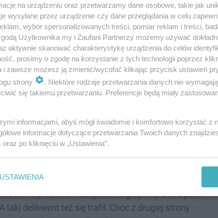
cje na urządzeniu oraz przetwarzamy dane osobowe, takie jak unika
je wysyłane przez urządzenie czy dane przeglądania w celu zapewn
klam, wybór spersonalizowanych treści, pomiar reklam i treści, bad
 zgodą Użytkownika my i Zaufani Partnerzy możemy używać dokład
az aktywnie skanować charakterystykę urządzenia do celów identyfi
ść, prosimy o zgodę na korzystanie z tych technologii poprzez klikn
a i zawsze możesz ją zmienić/wycofać klikając przycisk ustawień pr
ogu strony
. Niektóre rodzaje przetwarzania danych nie wymagaj
iwić się takiemu przetwarzaniu. Preferencje będą miały zastosowania
REKLAMA
szymi informacjami, abyś mógł świadomie i komfortowo korzystać z
dzeń do aresztu często zmieniają miejsca
gółowe informacje dotyczące przetwarzania Twoich danych znajdzi
najomych lub rodziny. Jednak święta każdy chce
s
oraz po kliknięciu w „Ustawienia”.
ć i zapukać... Tylko w ciągu świątecznego weekendu
ych przez wymiar sprawiedliwości.
USTAWIENIA
ztu za na przykład niezapłacone grzywny. Choć psuć
aki delikwent też się trafił. Choć z drugiej strony -