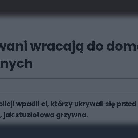
wani wracają do domów
anych
olicji wpadli ci, którzy ukrywali się prz
 jak stuzłotowa grzywna.