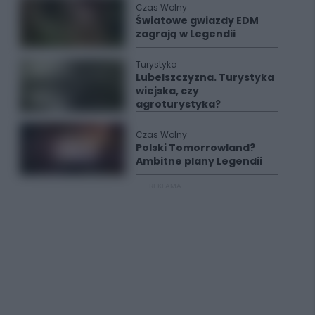
Czas Wolny
Światowe gwiazdy EDM
zagrają w Legendii
Turystyka
Lubelszczyzna. Turystyka
wiejska, czy
agroturystyka?
Czas Wolny
Polski Tomorrowland?
Ambitne plany Legendii
REKLAMA