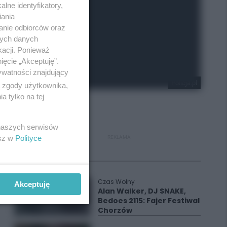
lne identyfikatory,
iania
anie odbiorców oraz
nych danych
kacji. Ponieważ
ięcie „Akceptuję”.
ywatności znajdujący
Policja.pl
ą zgody użytkownika,
 tylko na tej
 naszych serwisów
esz w
Polityce
REKLAMA
Polecane
Czas Wolny
Akceptuję
Alan Walker, DJ SNAKE,
Bedoes 2115: Fajer Festiwal
Chorzów