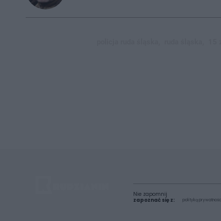
policja ruda śląska,
ruda śląska,
15 
Nie zapomnij
zapoznać się z:
polityką prywatnośc