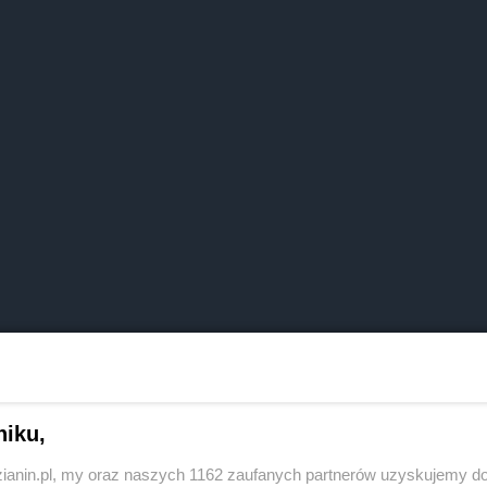
niku,
zianin.pl, my oraz naszych 1162 zaufanych partnerów uzyskujemy do