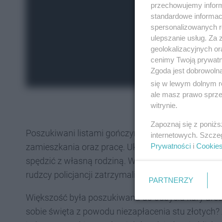
przechowujemy informa
standardowe informac
spersonalizowanych re
ulepszanie usług. Za
geolokalizacyjnych or
cenimy Twoją prywatno
Zgoda jest dobrowoln
się w lewym dolnym r
ale masz prawo sprzec
witrynie.
Zapoznaj się z poniż
Poszukiwani listami gończymi i nakazami doprowa
internetowych. Szcze
zamieszkania oraz pracę. Ukrywają się u swoich z
Prywatności
i
Cookie
spędzić z własną rodziną. Wtedy wystarczy przyjś
rudzcy policjancji zatrzymali 15 osób poszukiwan
PARTNERZY
Większość była poszukiwana do odbycia kary ares
sobie święta z powodu niezapłacenia stu złotych? A t