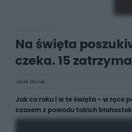
rudzianin.pl
/
112
Na święta poszuki
czeka. 15 zatrzym
Jacek Skorek
Jak co roku i w te święta - w ręce p
czasem z powodu takich błahostek,