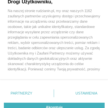
Drogi Użytkowniku,
Na naszej stronie rudzianin.pl, my oraz naszych 1162
Wydawca mediów
lokalnych
zaufanych partnerów uzyskujemy dostęp i przechowujemy
informacje na urządzeniu oraz przetwarzamy dane
osobowe, takie jak unikalne identyfikatory, standardowe
informacje wysyłane przez urządzenie czy dane
przeglądania w celu zapewniania spersonalizowanych
6 / 0
reklam, wybór spersonalizowanych treści, pomiar reklam i
Nie zapomnij
treści, badanie odbiorców oraz ulepszanie usług. Za zgodą
zapoznać się z:
polityką prywatności
regulamin korzystania z portali
Użytkownika my i Zaufani Partnerzy możemy używać
Twoje
miasto
Skontakuj się
z nami
dokładnych danych geolokalizacyjnych oraz aktywnie
Piekary Śląskie
Kontakt
skanować charakterystykę urządzenia do celów
Chorzów
Wydawca
identyfikacji. Ponieważ cenimy Twoją prywatność, prosimy
Tarnowskie Góry
Redakcja
Ruda Śląska
Newsletter
o zgodę na korzystanie z tych technologii poprzez
Świętochłowice
Reklama
kliknięcie „Akceptuję”. Zgoda jest dobrowolna i zawsze
Tychy
możesz ją zmienić/wycofać klikając przycisk ustawień
Bytom
Katowice
prywatności znajdujący się w lewym dolnym rogu strony
REKLAMA
PARTNERZY
USTAWIENIA
Gliwice
. Niektóre rodzaje przetwarzania danych nie wymagają
Zabrze
Zagłębie
zgody użytkownika, ale masz prawo sprzeciwić się
takiemu przetwarzaniu. Preferencje będą miały
Akceptuję