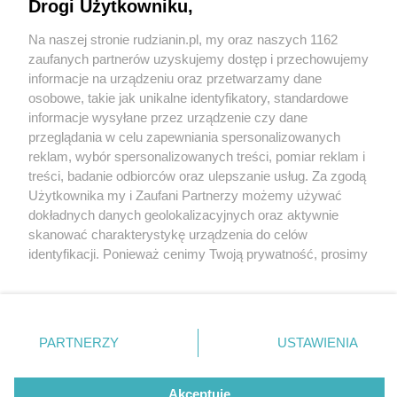
Drogi Użytkowniku,
Na naszej stronie rudzianin.pl, my oraz naszych 1162
Wydawca mediów
lokalnych
zaufanych partnerów uzyskujemy dostęp i przechowujemy
informacje na urządzeniu oraz przetwarzamy dane
osobowe, takie jak unikalne identyfikatory, standardowe
informacje wysyłane przez urządzenie czy dane
przeglądania w celu zapewniania spersonalizowanych
2 / 0
reklam, wybór spersonalizowanych treści, pomiar reklam i
Nie zapomnij
treści, badanie odbiorców oraz ulepszanie usług. Za zgodą
zapoznać się z:
polityką prywatności
regulamin korzystania z portali
Użytkownika my i Zaufani Partnerzy możemy używać
Twoje
miasto
Skontakuj się
z nami
dokładnych danych geolokalizacyjnych oraz aktywnie
Piekary Śląskie
Kontakt
skanować charakterystykę urządzenia do celów
Chorzów
Wydawca
identyfikacji. Ponieważ cenimy Twoją prywatność, prosimy
Tarnowskie Góry
Redakcja
Ruda Śląska
Newsletter
o zgodę na korzystanie z tych technologii poprzez
Świętochłowice
Reklama
kliknięcie „Akceptuję”. Zgoda jest dobrowolna i zawsze
Tychy
możesz ją zmienić/wycofać klikając przycisk ustawień
Bytom
Katowice
prywatności znajdujący się w lewym dolnym rogu strony
REKLAMA
PARTNERZY
USTAWIENIA
Gliwice
. Niektóre rodzaje przetwarzania danych nie wymagają
Zabrze
Zagłębie
zgody użytkownika, ale masz prawo sprzeciwić się
takiemu przetwarzaniu. Preferencje będą miały
Akceptuję