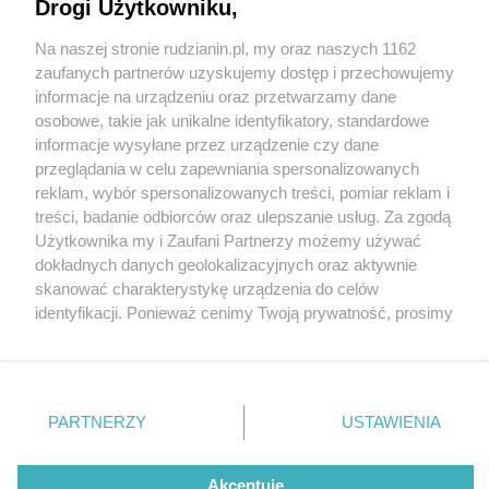
Drogi Użytkowniku,
Na naszej stronie rudzianin.pl, my oraz naszych 1162
Wydawca mediów
lokalnych
zaufanych partnerów uzyskujemy dostęp i przechowujemy
informacje na urządzeniu oraz przetwarzamy dane
osobowe, takie jak unikalne identyfikatory, standardowe
informacje wysyłane przez urządzenie czy dane
przeglądania w celu zapewniania spersonalizowanych
2 / 0
reklam, wybór spersonalizowanych treści, pomiar reklam i
Nie zapomnij
treści, badanie odbiorców oraz ulepszanie usług. Za zgodą
zapoznać się z:
polityką prywatności
regulamin korzystania z portali
Użytkownika my i Zaufani Partnerzy możemy używać
Twoje
miasto
Skontakuj się
z nami
dokładnych danych geolokalizacyjnych oraz aktywnie
Piekary Śląskie
Kontakt
skanować charakterystykę urządzenia do celów
Chorzów
Wydawca
identyfikacji. Ponieważ cenimy Twoją prywatność, prosimy
Tarnowskie Góry
Redakcja
Ruda Śląska
Newsletter
o zgodę na korzystanie z tych technologii poprzez
Świętochłowice
Reklama
kliknięcie „Akceptuję”. Zgoda jest dobrowolna i zawsze
Tychy
możesz ją zmienić/wycofać klikając przycisk ustawień
Bytom
Katowice
prywatności znajdujący się w lewym dolnym rogu strony
REKLAMA
PARTNERZY
USTAWIENIA
Gliwice
. Niektóre rodzaje przetwarzania danych nie wymagają
Zabrze
Zagłębie
zgody użytkownika, ale masz prawo sprzeciwić się
takiemu przetwarzaniu. Preferencje będą miały
Akceptuję