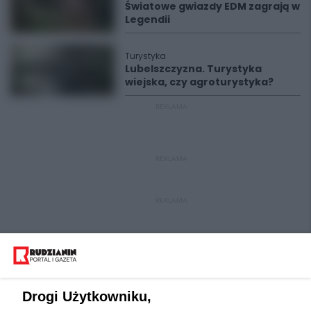
Światowe gwiazdy EDM zagrają w
Legendii
Turystyka
Lubelszczyzna. Turystyka
wiejska, czy agroturystyka?
REKLAMA
REKLAMA
REKLAMA
Drogi Użytkowniku,