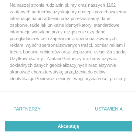
Na naszej stronie rudzianin.pl, my oraz naszych 1162
Wydawca mediów
lokalnych
zaufanych partnerów uzyskujemy dostęp i przechowujemy
informacje na urządzeniu oraz przetwarzamy dane
osobowe, takie jak unikalne identyfikatory, standardowe
informacje wysyłane przez urządzenie czy dane
przeglądania w celu zapewniania spersonalizowanych
reklam, wybór spersonalizowanych treści, pomiar reklam i
Nie zapomnij
treści, badanie odbiorców oraz ulepszanie usług. Za zgodą
zapoznać się z:
polityką prywatności
regulamin korzystania z portali
Użytkownika my i Zaufani Partnerzy możemy używać
Twoje
miasto
Skontakuj się
z nami
dokładnych danych geolokalizacyjnych oraz aktywnie
Piekary Śląskie
Kontakt
skanować charakterystykę urządzenia do celów
Chorzów
Wydawca
identyfikacji. Ponieważ cenimy Twoją prywatność, prosimy
Tarnowskie Góry
Redakcja
Ruda Śląska
Newsletter
o zgodę na korzystanie z tych technologii poprzez
Świętochłowice
Reklama
kliknięcie „Akceptuję”. Zgoda jest dobrowolna i zawsze
Tychy
możesz ją zmienić/wycofać klikając przycisk ustawień
Bytom
Katowice
prywatności znajdujący się w lewym dolnym rogu strony
PARTNERZY
USTAWIENIA
Gliwice
. Niektóre rodzaje przetwarzania danych nie wymagają
Zabrze
Zagłębie
zgody użytkownika, ale masz prawo sprzeciwić się
Akceptuję
takiemu przetwarzaniu. Preferencje będą miały
zastosowania tylko na tej witrynie.