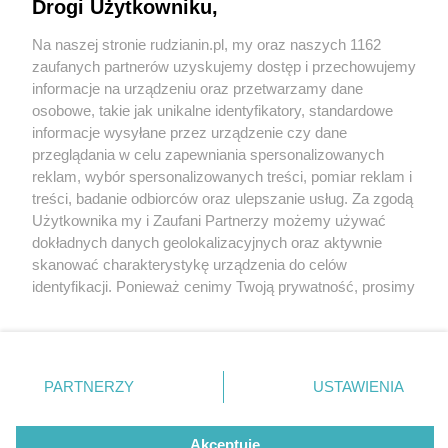
Drogi Użytkowniku,
Na naszej stronie rudzianin.pl, my oraz naszych 1162
Wydawca mediów
lokalnych
zaufanych partnerów uzyskujemy dostęp i przechowujemy
informacje na urządzeniu oraz przetwarzamy dane
osobowe, takie jak unikalne identyfikatory, standardowe
informacje wysyłane przez urządzenie czy dane
przeglądania w celu zapewniania spersonalizowanych
3 / 0
reklam, wybór spersonalizowanych treści, pomiar reklam i
Nie zapomnij
treści, badanie odbiorców oraz ulepszanie usług. Za zgodą
zapoznać się z:
polityką prywatności
regulamin korzystania z portali
Użytkownika my i Zaufani Partnerzy możemy używać
Twoje
miasto
Skontakuj się
z nami
dokładnych danych geolokalizacyjnych oraz aktywnie
Piekary Śląskie
Kontakt
skanować charakterystykę urządzenia do celów
Chorzów
Wydawca
identyfikacji. Ponieważ cenimy Twoją prywatność, prosimy
Tarnowskie Góry
Redakcja
Ruda Śląska
Newsletter
o zgodę na korzystanie z tych technologii poprzez
Świętochłowice
Reklama
kliknięcie „Akceptuję”. Zgoda jest dobrowolna i zawsze
Tychy
możesz ją zmienić/wycofać klikając przycisk ustawień
Bytom
Katowice
prywatności znajdujący się w lewym dolnym rogu strony
REKLAMA
PARTNERZY
USTAWIENIA
Gliwice
. Niektóre rodzaje przetwarzania danych nie wymagają
Zabrze
Zagłębie
zgody użytkownika, ale masz prawo sprzeciwić się
takiemu przetwarzaniu. Preferencje będą miały
Akceptuję