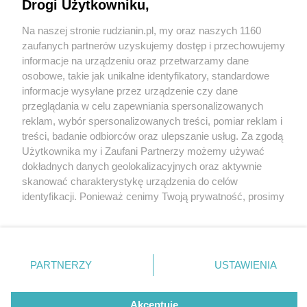
Drogi Użytkowniku,
Na naszej stronie rudzianin.pl, my oraz naszych 1160
Wydawca mediów
lokalnych
zaufanych partnerów uzyskujemy dostęp i przechowujemy
informacje na urządzeniu oraz przetwarzamy dane
osobowe, takie jak unikalne identyfikatory, standardowe
informacje wysyłane przez urządzenie czy dane
przeglądania w celu zapewniania spersonalizowanych
1 / 0
reklam, wybór spersonalizowanych treści, pomiar reklam i
Nie zapomnij
treści, badanie odbiorców oraz ulepszanie usług. Za zgodą
zapoznać się z:
polityką prywatności
regulamin korzystania z portali
Użytkownika my i Zaufani Partnerzy możemy używać
Twoje
miasto
Skontakuj się
z nami
dokładnych danych geolokalizacyjnych oraz aktywnie
Piekary Śląskie
Kontakt
skanować charakterystykę urządzenia do celów
Chorzów
Wydawca
identyfikacji. Ponieważ cenimy Twoją prywatność, prosimy
Tarnowskie Góry
Redakcja
Ruda Śląska
Newsletter
o zgodę na korzystanie z tych technologii poprzez
Świętochłowice
Reklama
kliknięcie „Akceptuję”. Zgoda jest dobrowolna i zawsze
Tychy
możesz ją zmienić/wycofać klikając przycisk ustawień
Bytom
Katowice
prywatności znajdujący się w lewym dolnym rogu strony
REKLAMA
PARTNERZY
USTAWIENIA
Gliwice
. Niektóre rodzaje przetwarzania danych nie wymagają
Zabrze
Zagłębie
zgody użytkownika, ale masz prawo sprzeciwić się
takiemu przetwarzaniu. Preferencje będą miały
Akceptuję