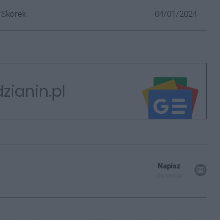
 Skorek
04/01/2024
zianin.pl
Napisz
do mnie