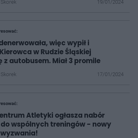
 Skorek
19/01/2024
resować:
denerwowała, więc wypił i
 Kierowca w Rudzie Śląskiej
ię z autobusem. Miał 3 promile
 Skorek
17/01/2024
resować:
entrum Atletyki ogłasza nabór
 do wspólnych treningów - nowy
 wyzwania!