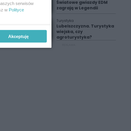
Światowe gwiazdy EDM
 naszych serwisów
zagrają w Legendii
esz w
Polityce
Turystyka
Lubelszczyzna. Turystyka
wiejska, czy
Akceptuję
agroturystyka?
REKLAMA