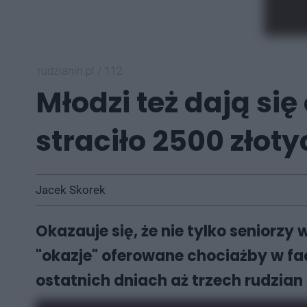
rudzianin.pl
/
112
Młodzi też dają si
straciło 2500 złoty
Jacek Skorek
Okazauje się, że nie tylko seniorzy
"okazje" oferowane chociażby w fa
ostatnich dniach aż trzech rudzian 