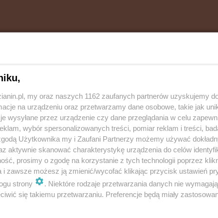
udy Śląskiej od młodych mieszkańców naszego miasta,
niku,
 na portalu społecznościowym Facebook.
zianin.pl, my oraz naszych 1162 zaufanych partnerów uzyskujemy do
cje na urządzeniu oraz przetwarzamy dane osobowe, takie jak unika
je wysyłane przez urządzenie czy dane przeglądania w celu zapewn
klam, wybór spersonalizowanych treści, pomiar reklam i treści, bad
ciej przychodzą pokrzywdzeni, zgłaszający
 zgodą Użytkownika my i Zaufani Partnerzy możemy używać dokład
az aktywnie skanować charakterystykę urządzenia do celów identyfi
warów na bardzo popularnym portalu
ść, prosimy o zgodę na korzystanie z tych technologii poprzez klikn
 posty dotyczące sprzedaży na portalu
a i zawsze możesz ją zmienić/wycofać klikając przycisk ustawień pr
ogu strony
. Niektóre rodzaje przetwarzania danych nie wymagaj
lepiej odbierając towar i płacąc za niego
iwić się takiemu przetwarzaniu. Preferencje będą miały zastosowania
posta na fikcyjne dane i jego szybkie usunięcie