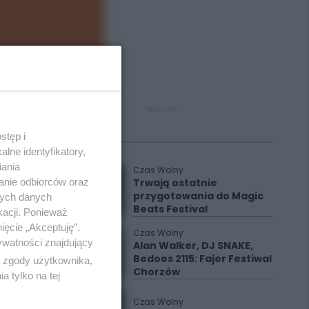
REKLAMA
stęp i
Polecane
lne identyfikatory,
iania
Czas Wolny
anie odbiorców oraz
Trwają ostatnie
przygotowania do Magic
nych danych
Beats Festival
kacji. Ponieważ
ięcie „Akceptuję”.
Czas Wolny
ywatności znajdujący
Alan Walker, DJ SNAKE,
Bedoes 2115: Fajer Festiwal
ą zgody użytkownika,
Chorzów
 tylko na tej
Czas Wolny