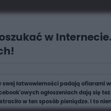
ę oszukać w Internecie
ch!
 w swej łatwowierności padają ofiarami 
cebook'owych ogłoszeniach dają się też 
straciło w ten sposób pieniądze. I to nie