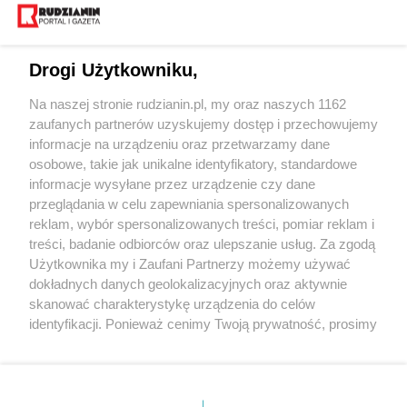
Drogi Użytkowniku,
Na naszej stronie rudzianin.pl, my oraz naszych 1162
Wydawca mediów
lokalnych
zaufanych partnerów uzyskujemy dostęp i przechowujemy
informacje na urządzeniu oraz przetwarzamy dane
osobowe, takie jak unikalne identyfikatory, standardowe
informacje wysyłane przez urządzenie czy dane
przeglądania w celu zapewniania spersonalizowanych
reklam, wybór spersonalizowanych treści, pomiar reklam i
Nie zapomnij
treści, badanie odbiorców oraz ulepszanie usług. Za zgodą
zapoznać się z:
polityką prywatności
regulamin korzystania z portali
Użytkownika my i Zaufani Partnerzy możemy używać
Twoje
miasto
Skontakuj się
z nami
dokładnych danych geolokalizacyjnych oraz aktywnie
Piekary Śląskie
Kontakt
skanować charakterystykę urządzenia do celów
Chorzów
Wydawca
identyfikacji. Ponieważ cenimy Twoją prywatność, prosimy
Tarnowskie Góry
Redakcja
Ruda Śląska
Newsletter
o zgodę na korzystanie z tych technologii poprzez
Świętochłowice
Reklama
kliknięcie „Akceptuję”. Zgoda jest dobrowolna i zawsze
Tychy
możesz ją zmienić/wycofać klikając przycisk ustawień
Bytom
Katowice
prywatności znajdujący się w lewym dolnym rogu strony