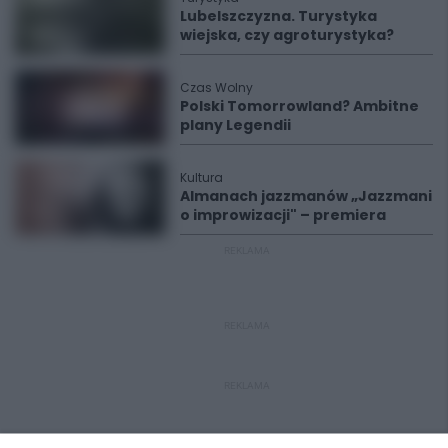
Lubelszczyzna. Turystyka
wiejska, czy agroturystyka?
Czas Wolny
Polski Tomorrowland? Ambitne
plany Legendii
Kultura
Almanach jazzmanów „Jazzmani
o improwizacji" – premiera
REKLAMA
REKLAMA
REKLAMA