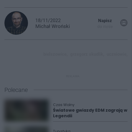
18/11/2022
Napisz
Michał
Wroński
do mnie
bielszowice,
grzegorz skudlik,
uczniowie,
REKLAMA
Polecane
Czas Wolny
Światowe gwiazdy EDM zagrają w
Legendii
Turystyka