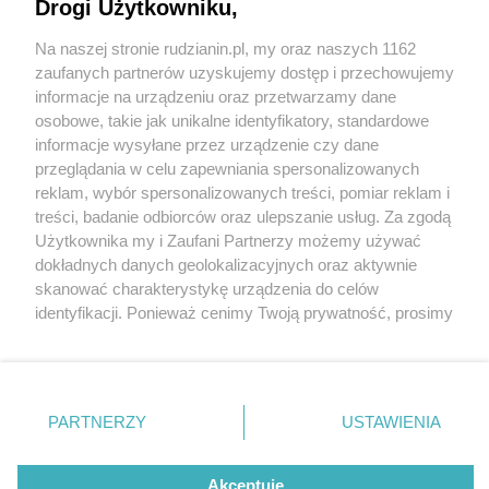
Śląska na sportowym szczycie
Drogi Użytkowniku,
Na naszej stronie rudzianin.pl, my oraz naszych 1162
Wydawca mediów
lokalnych
zaufanych partnerów uzyskujemy dostęp i przechowujemy
informacje na urządzeniu oraz przetwarzamy dane
osobowe, takie jak unikalne identyfikatory, standardowe
informacje wysyłane przez urządzenie czy dane
przeglądania w celu zapewniania spersonalizowanych
5 / 7
reklam, wybór spersonalizowanych treści, pomiar reklam i
Nie zapomnij
treści, badanie odbiorców oraz ulepszanie usług. Za zgodą
Mks 7 8
zapoznać się z:
polityką prywatności
regulamin korzystania z portali
Użytkownika my i Zaufani Partnerzy możemy używać
Twoje
miasto
Skontakuj się
z nami
dokładnych danych geolokalizacyjnych oraz aktywnie
Piekary Śląskie
Kontakt
skanować charakterystykę urządzenia do celów
Chorzów
Wydawca
identyfikacji. Ponieważ cenimy Twoją prywatność, prosimy
Tarnowskie Góry
Redakcja
Ruda Śląska
Newsletter
o zgodę na korzystanie z tych technologii poprzez
Świętochłowice
Reklama
kliknięcie „Akceptuję”. Zgoda jest dobrowolna i zawsze
Tychy
możesz ją zmienić/wycofać klikając przycisk ustawień
Bytom
Katowice
prywatności znajdujący się w lewym dolnym rogu strony
REKLAMA
PARTNERZY
USTAWIENIA
Gliwice
. Niektóre rodzaje przetwarzania danych nie wymagają
Zabrze
Zagłębie
zgody użytkownika, ale masz prawo sprzeciwić się
takiemu przetwarzaniu. Preferencje będą miały
Akceptuję