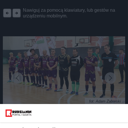
REKLAMA
Nawiguj za pomocą klawiatury, lub gestów na
urządzeniu mobilnym.
fot: Adam Zaborski
MKS Siódemka ponownie Mistrzem Polski! Ruda