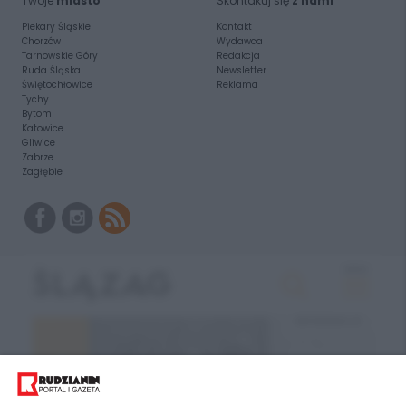
Twoje
miasto
Skontakuj się
z nami
Piekary Śląskie
Kontakt
Chorzów
Wydawca
Tarnowskie Góry
Redakcja
Ruda Śląska
Newsletter
Świętochłowice
Reklama
Tychy
Bytom
Katowice
Gliwice
Zabrze
Zagłębie