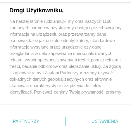
Drogi Użytkowniku,
Na naszej stronie rudzianin.pl, my oraz naszych 1160
zaufanych partnerów uzyskujemy dostęp i przechowujemy
informacje na urządzeniu oraz przetwarzamy dane
Wróć do strony głównej
osobowe, takie jak unikalne identyfikatory, standardowe
informacje wysyłane przez urządzenie czy dane
ślązag.pl
przeglądania w celu zapewniania spersonalizowanych
reklam, wybór spersonalizowanych treści, pomiar reklam i
treści, badanie odbiorców oraz ulepszanie usług. Za zgodą
0
%
Użytkownika my i Zaufani Partnerzy możemy używać
dokładnych danych geolokalizacyjnych oraz aktywnie
skanować charakterystykę urządzenia do celów
identyfikacji. Ponieważ cenimy Twoją prywatność, prosimy
o zgodę na korzystanie z tych technologii poprzez
kliknięcie „Akceptuję”. Zgoda jest dobrowolna i zawsze
możesz ją zmienić/wycofać klikając przycisk ustawień
prywatności znajdujący się w lewym dolnym rogu strony
PARTNERZY
USTAWIENIA
. Niektóre rodzaje przetwarzania danych nie wymagają