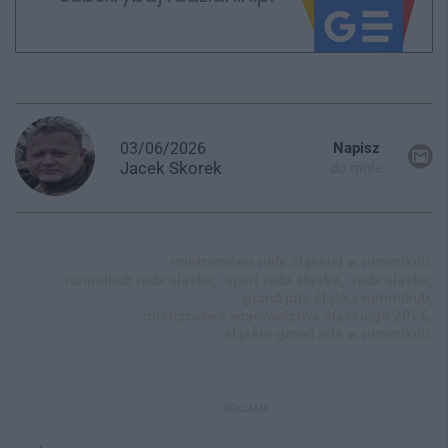
03/06/2026
Napisz
Jacek
Skorek
do mnie
mistrzostwa rudy śląskiej w rummikub,
rummikub ruda śląska,
sport ruda śląska,
ruda śląska,
grand prix śląska rummikub,
mistrzostwa województwa śląskiego 2026,
śląskie grand prix w rummikub,
REKLAMA