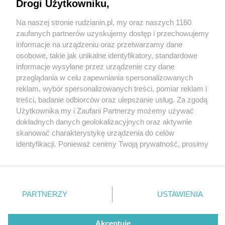
Drogi Użytkowniku,
Na naszej stronie rudzianin.pl, my oraz naszych 1160
Wydawca mediów
lokalnych
zaufanych partnerów uzyskujemy dostęp i przechowujemy
informacje na urządzeniu oraz przetwarzamy dane
osobowe, takie jak unikalne identyfikatory, standardowe
informacje wysyłane przez urządzenie czy dane
przeglądania w celu zapewniania spersonalizowanych
2 / 0
reklam, wybór spersonalizowanych treści, pomiar reklam i
Nie zapomnij
treści, badanie odbiorców oraz ulepszanie usług. Za zgodą
zapoznać się z:
polityką prywatności
regulamin korzystania z portali
Użytkownika my i Zaufani Partnerzy możemy używać
Twoje
miasto
Skontakuj się
z nami
dokładnych danych geolokalizacyjnych oraz aktywnie
Piekary Śląskie
Kontakt
skanować charakterystykę urządzenia do celów
Chorzów
Wydawca
identyfikacji. Ponieważ cenimy Twoją prywatność, prosimy
Tarnowskie Góry
Redakcja
Ruda Śląska
Newsletter
o zgodę na korzystanie z tych technologii poprzez
Świętochłowice
Reklama
kliknięcie „Akceptuję”. Zgoda jest dobrowolna i zawsze
Tychy
możesz ją zmienić/wycofać klikając przycisk ustawień
Bytom
Katowice
prywatności znajdujący się w lewym dolnym rogu strony
REKLAMA
PARTNERZY
USTAWIENIA
Gliwice
. Niektóre rodzaje przetwarzania danych nie wymagają
Zabrze
Zagłębie
zgody użytkownika, ale masz prawo sprzeciwić się
takiemu przetwarzaniu. Preferencje będą miały
Akceptuję