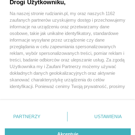
Drogi Użytkowniku,
Na naszej stronie rudzianin.pl, my oraz naszych 1162
Wydawca mediów
lokalnych
zaufanych partnerów uzyskujemy dostęp i przechowujemy
informacje na urządzeniu oraz przetwarzamy dane
osobowe, takie jak unikalne identyfikatory, standardowe
informacje wysyłane przez urządzenie czy dane
przeglądania w celu zapewniania spersonalizowanych
3 / 0
reklam, wybór spersonalizowanych treści, pomiar reklam i
Nie zapomnij
treści, badanie odbiorców oraz ulepszanie usług. Za zgodą
zapoznać się z:
polityką prywatności
regulamin korzystania z portali
Użytkownika my i Zaufani Partnerzy możemy używać
Twoje
miasto
Skontakuj się
z nami
dokładnych danych geolokalizacyjnych oraz aktywnie
Piekary Śląskie
Kontakt
skanować charakterystykę urządzenia do celów
Chorzów
Wydawca
identyfikacji. Ponieważ cenimy Twoją prywatność, prosimy
Tarnowskie Góry
Redakcja
Ruda Śląska
Newsletter
o zgodę na korzystanie z tych technologii poprzez
Świętochłowice
Reklama
kliknięcie „Akceptuję”. Zgoda jest dobrowolna i zawsze
Tychy
możesz ją zmienić/wycofać klikając przycisk ustawień
Bytom
Katowice
prywatności znajdujący się w lewym dolnym rogu strony
REKLAMA
PARTNERZY
USTAWIENIA
Gliwice
. Niektóre rodzaje przetwarzania danych nie wymagają
Zabrze
Zagłębie
zgody użytkownika, ale masz prawo sprzeciwić się
takiemu przetwarzaniu. Preferencje będą miały
Akceptuję