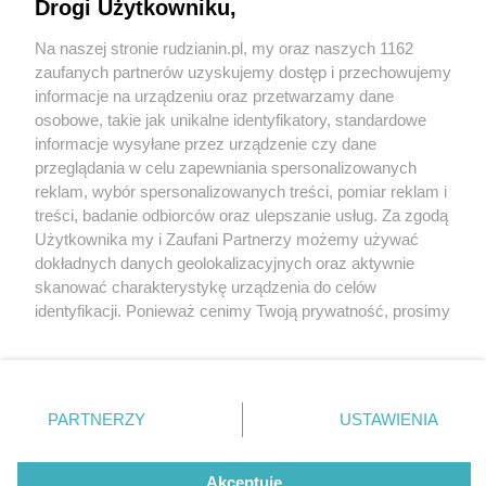
Drogi Użytkowniku,
Na naszej stronie rudzianin.pl, my oraz naszych 1162
Wydawca mediów
lokalnych
zaufanych partnerów uzyskujemy dostęp i przechowujemy
informacje na urządzeniu oraz przetwarzamy dane
osobowe, takie jak unikalne identyfikatory, standardowe
informacje wysyłane przez urządzenie czy dane
przeglądania w celu zapewniania spersonalizowanych
5 / 0
reklam, wybór spersonalizowanych treści, pomiar reklam i
Nie zapomnij
treści, badanie odbiorców oraz ulepszanie usług. Za zgodą
zapoznać się z:
polityką prywatności
regulamin korzystania z portali
Użytkownika my i Zaufani Partnerzy możemy używać
Twoje
miasto
Skontakuj się
z nami
dokładnych danych geolokalizacyjnych oraz aktywnie
Piekary Śląskie
Kontakt
skanować charakterystykę urządzenia do celów
Chorzów
Wydawca
identyfikacji. Ponieważ cenimy Twoją prywatność, prosimy
Tarnowskie Góry
Redakcja
Ruda Śląska
Newsletter
o zgodę na korzystanie z tych technologii poprzez
Świętochłowice
Reklama
kliknięcie „Akceptuję”. Zgoda jest dobrowolna i zawsze
Tychy
możesz ją zmienić/wycofać klikając przycisk ustawień
Bytom
Katowice
prywatności znajdujący się w lewym dolnym rogu strony
REKLAMA
PARTNERZY
USTAWIENIA
Gliwice
. Niektóre rodzaje przetwarzania danych nie wymagają
Zabrze
Zagłębie
zgody użytkownika, ale masz prawo sprzeciwić się
takiemu przetwarzaniu. Preferencje będą miały
Akceptuję