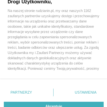
Drogi Użytkowniku,
Na naszej stronie rudzianin.pl, my oraz naszych 1162
Wydawca mediów
lokalnych
zaufanych partnerów uzyskujemy dostęp i przechowujemy
informacje na urządzeniu oraz przetwarzamy dane
osobowe, takie jak unikalne identyfikatory, standardowe
informacje wysyłane przez urządzenie czy dane
przeglądania w celu zapewniania spersonalizowanych
1 / 0
reklam, wybór spersonalizowanych treści, pomiar reklam i
Nie zapomnij
treści, badanie odbiorców oraz ulepszanie usług. Za zgodą
zapoznać się z:
polityką prywatności
regulamin korzystania z portali
Użytkownika my i Zaufani Partnerzy możemy używać
Twoje
miasto
Skontakuj się
z nami
dokładnych danych geolokalizacyjnych oraz aktywnie
Piekary Śląskie
Kontakt
skanować charakterystykę urządzenia do celów
Chorzów
Wydawca
identyfikacji. Ponieważ cenimy Twoją prywatność, prosimy
Tarnowskie Góry
Redakcja
Ruda Śląska
Newsletter
o zgodę na korzystanie z tych technologii poprzez
Świętochłowice
Reklama
kliknięcie „Akceptuję”. Zgoda jest dobrowolna i zawsze
Tychy
możesz ją zmienić/wycofać klikając przycisk ustawień
Bytom
Katowice
prywatności znajdujący się w lewym dolnym rogu strony
REKLAMA
PARTNERZY
USTAWIENIA
Gliwice
. Niektóre rodzaje przetwarzania danych nie wymagają
Zabrze
Zagłębie
zgody użytkownika, ale masz prawo sprzeciwić się
takiemu przetwarzaniu. Preferencje będą miały
Akceptuję