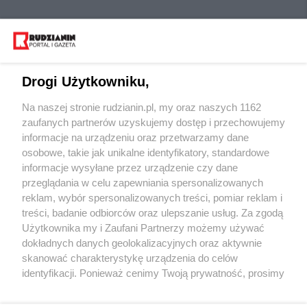
Drogi Użytkowniku,
Na naszej stronie rudzianin.pl, my oraz naszych 1162
Wydawca mediów
lokalnych
zaufanych partnerów uzyskujemy dostęp i przechowujemy
informacje na urządzeniu oraz przetwarzamy dane
osobowe, takie jak unikalne identyfikatory, standardowe
informacje wysyłane przez urządzenie czy dane
przeglądania w celu zapewniania spersonalizowanych
reklam, wybór spersonalizowanych treści, pomiar reklam i
Nie zapomnij
treści, badanie odbiorców oraz ulepszanie usług. Za zgodą
zapoznać się z:
polityką prywatności
regulamin korzystania z portali
Użytkownika my i Zaufani Partnerzy możemy używać
Twoje
miasto
Skontakuj się
z nami
dokładnych danych geolokalizacyjnych oraz aktywnie
Piekary Śląskie
Kontakt
skanować charakterystykę urządzenia do celów
Chorzów
Wydawca
identyfikacji. Ponieważ cenimy Twoją prywatność, prosimy
Tarnowskie Góry
Redakcja
Ruda Śląska
Newsletter
o zgodę na korzystanie z tych technologii poprzez
Świętochłowice
Reklama
kliknięcie „Akceptuję”. Zgoda jest dobrowolna i zawsze