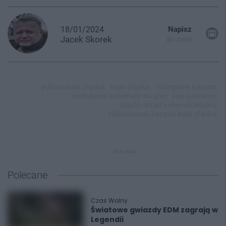
18/01/2024
Napisz
Jacek
Skorek
do mnie
policja ruda śląska,
ruda śląska,
nielegalne kasyno,
nielegalne automaty do gier,
kas katowice,
śląski urząd celno-skarbowy,
zlikwidowali kasyno ruda śląska,
REKLAMA
Polecane
Czas Wolny
Światowe gwiazdy EDM zagrają w
Legendii