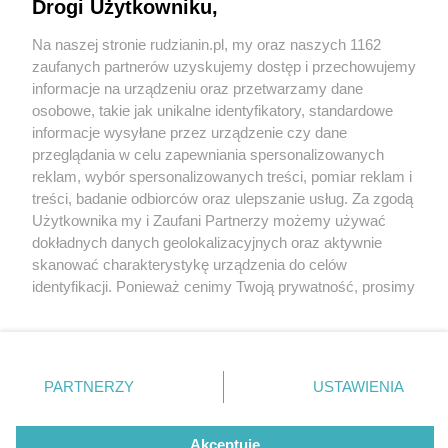
Drogi Użytkowniku,
Na naszej stronie rudzianin.pl, my oraz naszych 1162
Wydawca mediów
lokalnych
zaufanych partnerów uzyskujemy dostęp i przechowujemy
informacje na urządzeniu oraz przetwarzamy dane
osobowe, takie jak unikalne identyfikatory, standardowe
informacje wysyłane przez urządzenie czy dane
przeglądania w celu zapewniania spersonalizowanych
1 / 0
reklam, wybór spersonalizowanych treści, pomiar reklam i
Nie zapomnij
treści, badanie odbiorców oraz ulepszanie usług. Za zgodą
zapoznać się z:
polityką prywatności
regulamin korzystania z portali
Użytkownika my i Zaufani Partnerzy możemy używać
Twoje
miasto
Skontakuj się
z nami
dokładnych danych geolokalizacyjnych oraz aktywnie
Piekary Śląskie
Kontakt
skanować charakterystykę urządzenia do celów
Chorzów
Wydawca
identyfikacji. Ponieważ cenimy Twoją prywatność, prosimy
Tarnowskie Góry
Redakcja
Ruda Śląska
Newsletter
o zgodę na korzystanie z tych technologii poprzez
Świętochłowice
Reklama
kliknięcie „Akceptuję”. Zgoda jest dobrowolna i zawsze
Tychy
możesz ją zmienić/wycofać klikając przycisk ustawień
Bytom
Katowice
prywatności znajdujący się w lewym dolnym rogu strony
REKLAMA
PARTNERZY
USTAWIENIA
Gliwice
. Niektóre rodzaje przetwarzania danych nie wymagają
Zabrze
Zagłębie
zgody użytkownika, ale masz prawo sprzeciwić się
takiemu przetwarzaniu. Preferencje będą miały
Akceptuję