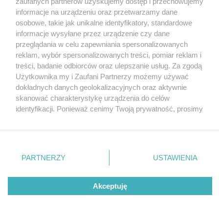
zaufanych partnerów uzyskujemy dostęp i przechowujemy
Rudzie Śląskiej
Katowice
informacje na urządzeniu oraz przetwarzamy dane
Gliwice
Zabrze
osobowe, takie jak unikalne identyfikatory, standardowe
Zagłębie
informacje wysyłane przez urządzenie czy dane
przeglądania w celu zapewniania spersonalizowanych
reklam, wybór spersonalizowanych treści, pomiar reklam i
5 / 15
treści, badanie odbiorców oraz ulepszanie usług. Za zgodą
Użytkownika my i Zaufani Partnerzy możemy używać
NOC CHOROW 7
dokładnych danych geolokalizacyjnych oraz aktywnie
skanować charakterystykę urządzenia do celów
identyfikacji. Ponieważ cenimy Twoją prywatność, prosimy
o zgodę na korzystanie z tych technologii poprzez
kliknięcie „Akceptuję”. Zgoda jest dobrowolna i zawsze
możesz ją zmienić/wycofać klikając przycisk ustawień
prywatności znajdujący się w lewym dolnym rogu strony
REKLAMA
PARTNERZY
USTAWIENIA
. Niektóre rodzaje przetwarzania danych nie wymagają
zgody użytkownika, ale masz prawo sprzeciwić się
takiemu przetwarzaniu. Preferencje będą miały
Akceptuję
zastosowania tylko na tej witrynie.
Zapoznaj się z poniższymi informacjami, abyś mógł