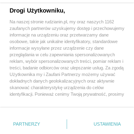
Drogi Użytkowniku,
Na naszej stronie rudzianin.pl, my oraz naszych 1162
Wydawca mediów
lokalnych
zaufanych partnerów uzyskujemy dostęp i przechowujemy
informacje na urządzeniu oraz przetwarzamy dane
osobowe, takie jak unikalne identyfikatory, standardowe
informacje wysyłane przez urządzenie czy dane
przeglądania w celu zapewniania spersonalizowanych
reklam, wybór spersonalizowanych treści, pomiar reklam i
Nie zapomnij
treści, badanie odbiorców oraz ulepszanie usług. Za zgodą
zapoznać się z:
polityką prywatności
regulamin korzystania z portali
Użytkownika my i Zaufani Partnerzy możemy używać
Twoje
miasto
Skontakuj się
z nami
dokładnych danych geolokalizacyjnych oraz aktywnie
Piekary Śląskie
Kontakt
skanować charakterystykę urządzenia do celów
Chorzów
Wydawca
identyfikacji. Ponieważ cenimy Twoją prywatność, prosimy
Tarnowskie Góry
Redakcja
Ruda Śląska
Newsletter
o zgodę na korzystanie z tych technologii poprzez
Świętochłowice
Reklama
kliknięcie „Akceptuję”. Zgoda jest dobrowolna i zawsze
Tychy
możesz ją zmienić/wycofać klikając przycisk ustawień
Bytom
Katowice
prywatności znajdujący się w lewym dolnym rogu strony
PARTNERZY
USTAWIENIA
Gliwice
. Niektóre rodzaje przetwarzania danych nie wymagają
Zabrze
Zagłębie