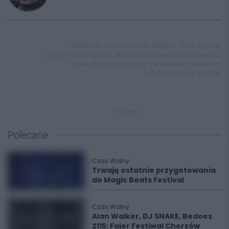
złodzieje rowerów ruda śląska,
ruda śląska,
policja ruda śląska,
międzynarodowy dzień roweru,
para złodziei odpowie za kradzież rowerów,
kradzieże ruda śląska,
REKLAMA
Polecane
Czas Wolny
Trwają ostatnie przygotowania
do Magic Beats Festival
Czas Wolny
Alan Walker, DJ SNAKE, Bedoes
2115: Fajer Festiwal Chorzów