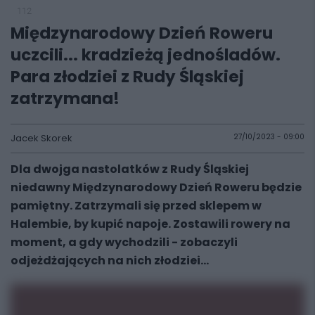
112
Międzynarodowy Dzień Roweru
uczcili... kradzieżą jednośladów.
Para złodziei z Rudy Śląskiej
zatrzymana!
Jacek Skorek
27/10/2023 - 09:00
Dla dwojga nastolatków z Rudy Śląskiej
niedawny Międzynarodowy Dzień Roweru będzie
pamiętny. Zatrzymali się przed sklepem w
Halembie, by kupić napoje. Zostawili rowery na
moment, a gdy wychodzili - zobaczyli
odjeżdżających na nich złodziei...