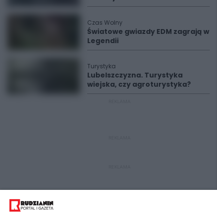
Czas Wolny
Światowe gwiazdy EDM zagrają w
Legendii
Turystyka
Lubelszczyzna. Turystyka
wiejska, czy agroturystyka?
REKLAMA
REKLAMA
REKLAMA