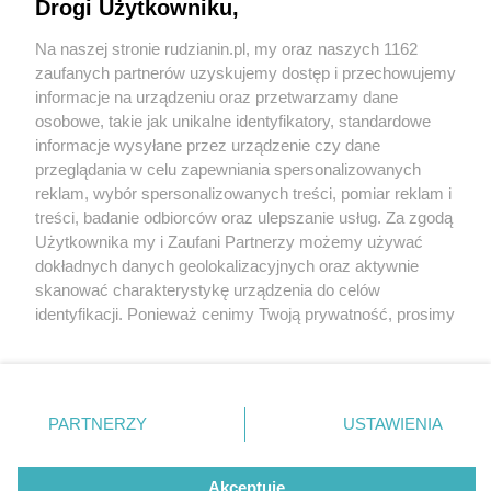
Drogi Użytkowniku,
Na naszej stronie rudzianin.pl, my oraz naszych 1162
Wydawca mediów
lokalnych
zaufanych partnerów uzyskujemy dostęp i przechowujemy
informacje na urządzeniu oraz przetwarzamy dane
osobowe, takie jak unikalne identyfikatory, standardowe
informacje wysyłane przez urządzenie czy dane
przeglądania w celu zapewniania spersonalizowanych
5 / 0
reklam, wybór spersonalizowanych treści, pomiar reklam i
Nie zapomnij
treści, badanie odbiorców oraz ulepszanie usług. Za zgodą
zapoznać się z:
polityką prywatności
regulamin korzystania z portali
Użytkownika my i Zaufani Partnerzy możemy używać
Twoje
miasto
Skontakuj się
z nami
dokładnych danych geolokalizacyjnych oraz aktywnie
Piekary Śląskie
Kontakt
skanować charakterystykę urządzenia do celów
Chorzów
Wydawca
identyfikacji. Ponieważ cenimy Twoją prywatność, prosimy
Tarnowskie Góry
Redakcja
Ruda Śląska
Newsletter
o zgodę na korzystanie z tych technologii poprzez
Świętochłowice
Reklama
kliknięcie „Akceptuję”. Zgoda jest dobrowolna i zawsze
Tychy
możesz ją zmienić/wycofać klikając przycisk ustawień
Bytom
Katowice
prywatności znajdujący się w lewym dolnym rogu strony
REKLAMA
PARTNERZY
USTAWIENIA
Gliwice
. Niektóre rodzaje przetwarzania danych nie wymagają
Zabrze
Zagłębie
zgody użytkownika, ale masz prawo sprzeciwić się
takiemu przetwarzaniu. Preferencje będą miały
Akceptuję