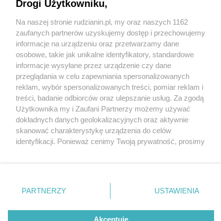
Drogi Użytkowniku,
Na naszej stronie rudzianin.pl, my oraz naszych 1162
Wydawca mediów
lokalnych
zaufanych partnerów uzyskujemy dostęp i przechowujemy
informacje na urządzeniu oraz przetwarzamy dane
osobowe, takie jak unikalne identyfikatory, standardowe
informacje wysyłane przez urządzenie czy dane
przeglądania w celu zapewniania spersonalizowanych
1 / 0
reklam, wybór spersonalizowanych treści, pomiar reklam i
Nie zapomnij
treści, badanie odbiorców oraz ulepszanie usług. Za zgodą
zapoznać się z:
polityką prywatności
regulamin korzystania z portali
Użytkownika my i Zaufani Partnerzy możemy używać
Twoje
miasto
Skontakuj się
z nami
dokładnych danych geolokalizacyjnych oraz aktywnie
Piekary Śląskie
Kontakt
skanować charakterystykę urządzenia do celów
Chorzów
Wydawca
identyfikacji. Ponieważ cenimy Twoją prywatność, prosimy
Tarnowskie Góry
Redakcja
Ruda Śląska
Newsletter
o zgodę na korzystanie z tych technologii poprzez
Świętochłowice
Reklama
kliknięcie „Akceptuję”. Zgoda jest dobrowolna i zawsze
Tychy
możesz ją zmienić/wycofać klikając przycisk ustawień
Bytom
Katowice
prywatności znajdujący się w lewym dolnym rogu strony
REKLAMA
PARTNERZY
USTAWIENIA
Gliwice
. Niektóre rodzaje przetwarzania danych nie wymagają
Zabrze
Zagłębie
zgody użytkownika, ale masz prawo sprzeciwić się
takiemu przetwarzaniu. Preferencje będą miały
Akceptuję