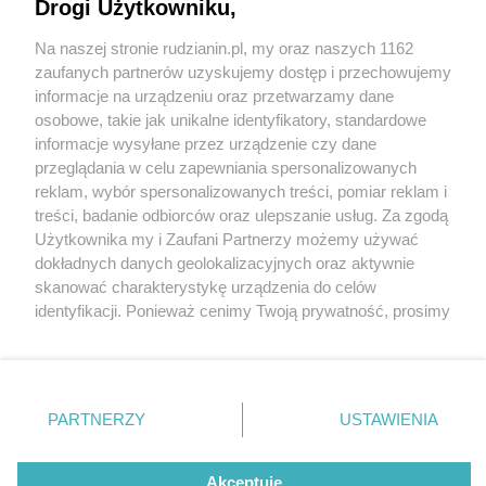
Drogi Użytkowniku,
Na naszej stronie rudzianin.pl, my oraz naszych 1162
Wydawca mediów
lokalnych
zaufanych partnerów uzyskujemy dostęp i przechowujemy
informacje na urządzeniu oraz przetwarzamy dane
osobowe, takie jak unikalne identyfikatory, standardowe
informacje wysyłane przez urządzenie czy dane
przeglądania w celu zapewniania spersonalizowanych
4 / 0
reklam, wybór spersonalizowanych treści, pomiar reklam i
Nie zapomnij
treści, badanie odbiorców oraz ulepszanie usług. Za zgodą
zapoznać się z:
polityką prywatności
regulamin korzystania z portali
Użytkownika my i Zaufani Partnerzy możemy używać
Twoje
miasto
Skontakuj się
z nami
dokładnych danych geolokalizacyjnych oraz aktywnie
Piekary Śląskie
Kontakt
skanować charakterystykę urządzenia do celów
Chorzów
Wydawca
identyfikacji. Ponieważ cenimy Twoją prywatność, prosimy
Tarnowskie Góry
Redakcja
Ruda Śląska
Newsletter
o zgodę na korzystanie z tych technologii poprzez
Świętochłowice
Reklama
kliknięcie „Akceptuję”. Zgoda jest dobrowolna i zawsze
Tychy
możesz ją zmienić/wycofać klikając przycisk ustawień
Bytom
Katowice
prywatności znajdujący się w lewym dolnym rogu strony
REKLAMA
PARTNERZY
USTAWIENIA
Gliwice
. Niektóre rodzaje przetwarzania danych nie wymagają
Zabrze
Zagłębie
zgody użytkownika, ale masz prawo sprzeciwić się
takiemu przetwarzaniu. Preferencje będą miały
Akceptuję