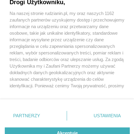
Drogi Użytkowniku,
Na naszej stronie rudzianin.pl, my oraz naszych 1162
Wydawca mediów
lokalnych
zaufanych partnerów uzyskujemy dostęp i przechowujemy
informacje na urządzeniu oraz przetwarzamy dane
osobowe, takie jak unikalne identyfikatory, standardowe
informacje wysyłane przez urządzenie czy dane
przeglądania w celu zapewniania spersonalizowanych
3 / 0
reklam, wybór spersonalizowanych treści, pomiar reklam i
Nie zapomnij
treści, badanie odbiorców oraz ulepszanie usług. Za zgodą
zapoznać się z:
polityką prywatności
regulamin korzystania z portali
Użytkownika my i Zaufani Partnerzy możemy używać
Twoje
miasto
Skontakuj się
z nami
dokładnych danych geolokalizacyjnych oraz aktywnie
Piekary Śląskie
Kontakt
skanować charakterystykę urządzenia do celów
Chorzów
Wydawca
identyfikacji. Ponieważ cenimy Twoją prywatność, prosimy
Tarnowskie Góry
Redakcja
Ruda Śląska
Newsletter
o zgodę na korzystanie z tych technologii poprzez
Świętochłowice
Reklama
kliknięcie „Akceptuję”. Zgoda jest dobrowolna i zawsze
Tychy
możesz ją zmienić/wycofać klikając przycisk ustawień
Bytom
Katowice
prywatności znajdujący się w lewym dolnym rogu strony
REKLAMA
PARTNERZY
USTAWIENIA
Gliwice
. Niektóre rodzaje przetwarzania danych nie wymagają
Zabrze
Zagłębie
zgody użytkownika, ale masz prawo sprzeciwić się
takiemu przetwarzaniu. Preferencje będą miały
Akceptuję