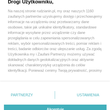
Drogi Użytkowniku,
Na naszej stronie rudzianin.pl, my oraz naszych 1160
Wydawca mediów
lokalnych
zaufanych partnerów uzyskujemy dostęp i przechowujemy
informacje na urządzeniu oraz przetwarzamy dane
osobowe, takie jak unikalne identyfikatory, standardowe
informacje wysyłane przez urządzenie czy dane
przeglądania w celu zapewniania spersonalizowanych
2 / 0
reklam, wybór spersonalizowanych treści, pomiar reklam i
Nie zapomnij
treści, badanie odbiorców oraz ulepszanie usług. Za zgodą
zapoznać się z:
polityką prywatności
regulamin korzystania z portali
Użytkownika my i Zaufani Partnerzy możemy używać
Twoje
miasto
Skontakuj się
z nami
dokładnych danych geolokalizacyjnych oraz aktywnie
Piekary Śląskie
Kontakt
skanować charakterystykę urządzenia do celów
Chorzów
Wydawca
identyfikacji. Ponieważ cenimy Twoją prywatność, prosimy
Tarnowskie Góry
Redakcja
Ruda Śląska
Newsletter
o zgodę na korzystanie z tych technologii poprzez
Świętochłowice
Reklama
kliknięcie „Akceptuję”. Zgoda jest dobrowolna i zawsze
Tychy
możesz ją zmienić/wycofać klikając przycisk ustawień
Bytom
Katowice
prywatności znajdujący się w lewym dolnym rogu strony
REKLAMA
PARTNERZY
USTAWIENIA
Gliwice
. Niektóre rodzaje przetwarzania danych nie wymagają
Zabrze
Zagłębie
zgody użytkownika, ale masz prawo sprzeciwić się
takiemu przetwarzaniu. Preferencje będą miały
Akceptuję