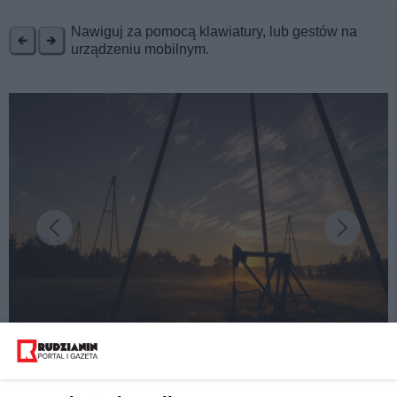
REKLAMA
Nawiguj za pomocą klawiatury, lub gestów na
urządzeniu mobilnym.
fot: Natalia Pacana Roman
Majówka w Mieście Światła. Ziemia Gorlicka