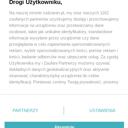
zaprasza na długi weekend
Drogi Użytkowniku,
Na naszej stronie rudzianin.pl, my oraz naszych 1162
Wydawca mediów
lokalnych
zaufanych partnerów uzyskujemy dostęp i przechowujemy
informacje na urządzeniu oraz przetwarzamy dane
osobowe, takie jak unikalne identyfikatory, standardowe
1 / 15
informacje wysyłane przez urządzenie czy dane
przeglądania w celu zapewniania spersonalizowanych
Kiwon fot Natalia Pacana
reklam, wybór spersonalizowanych treści, pomiar reklam i
Nie zapomnij
Roman
treści, badanie odbiorców oraz ulepszanie usług. Za zgodą
zapoznać się z:
polityką prywatności
regulamin korzystania z portali
Użytkownika my i Zaufani Partnerzy możemy używać
Twoje
miasto
Skontakuj się
z nami
dokładnych danych geolokalizacyjnych oraz aktywnie
Piekary Śląskie
Kontakt
skanować charakterystykę urządzenia do celów
Kiwon
Chorzów
Wydawca
identyfikacji. Ponieważ cenimy Twoją prywatność, prosimy
Tarnowskie Góry
Redakcja
Ruda Śląska
Newsletter
o zgodę na korzystanie z tych technologii poprzez
Świętochłowice
Reklama
kliknięcie „Akceptuję”. Zgoda jest dobrowolna i zawsze
Tychy
możesz ją zmienić/wycofać klikając przycisk ustawień
Bytom
Katowice
prywatności znajdujący się w lewym dolnym rogu strony
REKLAMA
PARTNERZY
USTAWIENIA
Gliwice
. Niektóre rodzaje przetwarzania danych nie wymagają
Zabrze
Zagłębie
zgody użytkownika, ale masz prawo sprzeciwić się
takiemu przetwarzaniu. Preferencje będą miały
Akceptuję