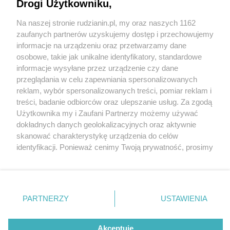
Drogi Użytkowniku,
Na naszej stronie rudzianin.pl, my oraz naszych 1162
Wydawca mediów
lokalnych
zaufanych partnerów uzyskujemy dostęp i przechowujemy
informacje na urządzeniu oraz przetwarzamy dane
osobowe, takie jak unikalne identyfikatory, standardowe
informacje wysyłane przez urządzenie czy dane
przeglądania w celu zapewniania spersonalizowanych
5 / 0
reklam, wybór spersonalizowanych treści, pomiar reklam i
Nie zapomnij
treści, badanie odbiorców oraz ulepszanie usług. Za zgodą
zapoznać się z:
polityką prywatności
regulamin korzystania z portali
Użytkownika my i Zaufani Partnerzy możemy używać
Twoje
miasto
Skontakuj się
z nami
dokładnych danych geolokalizacyjnych oraz aktywnie
Piekary Śląskie
Kontakt
skanować charakterystykę urządzenia do celów
Chorzów
Wydawca
identyfikacji. Ponieważ cenimy Twoją prywatność, prosimy
Tarnowskie Góry
Redakcja
Ruda Śląska
Newsletter
o zgodę na korzystanie z tych technologii poprzez
Świętochłowice
Reklama
kliknięcie „Akceptuję”. Zgoda jest dobrowolna i zawsze
Tychy
możesz ją zmienić/wycofać klikając przycisk ustawień
Bytom
Katowice
prywatności znajdujący się w lewym dolnym rogu strony
REKLAMA
PARTNERZY
USTAWIENIA
Gliwice
. Niektóre rodzaje przetwarzania danych nie wymagają
Zabrze
Zagłębie
zgody użytkownika, ale masz prawo sprzeciwić się
takiemu przetwarzaniu. Preferencje będą miały
Akceptuję