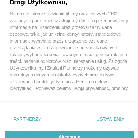
Drogi Użytkowniku,
Na naszej stronie rudzianin.pl, my oraz naszych 1162
Wydawca mediów
lokalnych
zaufanych partnerów uzyskujemy dostęp i przechowujemy
informacje na urządzeniu oraz przetwarzamy dane
osobowe, takie jak unikalne identyfikatory, standardowe
informacje wysyłane przez urządzenie czy dane
przeglądania w celu zapewniania spersonalizowanych
6 / 0
reklam, wybór spersonalizowanych treści, pomiar reklam i
Nie zapomnij
treści, badanie odbiorców oraz ulepszanie usług. Za zgodą
zapoznać się z:
polityką prywatności
regulamin korzystania z portali
Użytkownika my i Zaufani Partnerzy możemy używać
Twoje
miasto
Skontakuj się
z nami
dokładnych danych geolokalizacyjnych oraz aktywnie
Piekary Śląskie
Kontakt
skanować charakterystykę urządzenia do celów
Chorzów
Wydawca
identyfikacji. Ponieważ cenimy Twoją prywatność, prosimy
Tarnowskie Góry
Redakcja
Ruda Śląska
Newsletter
o zgodę na korzystanie z tych technologii poprzez
Świętochłowice
Reklama
kliknięcie „Akceptuję”. Zgoda jest dobrowolna i zawsze
Tychy
możesz ją zmienić/wycofać klikając przycisk ustawień
Bytom
Katowice
prywatności znajdujący się w lewym dolnym rogu strony
REKLAMA
PARTNERZY
USTAWIENIA
Gliwice
. Niektóre rodzaje przetwarzania danych nie wymagają
Zabrze
Zagłębie
zgody użytkownika, ale masz prawo sprzeciwić się
takiemu przetwarzaniu. Preferencje będą miały
Akceptuję