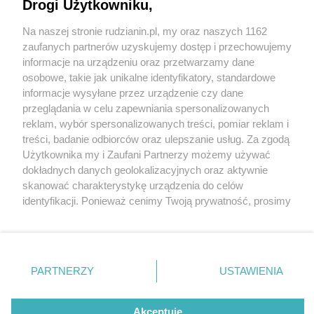
Drogi Użytkowniku,
Na naszej stronie rudzianin.pl, my oraz naszych 1162
Wydawca mediów
lokalnych
zaufanych partnerów uzyskujemy dostęp i przechowujemy
informacje na urządzeniu oraz przetwarzamy dane
osobowe, takie jak unikalne identyfikatory, standardowe
informacje wysyłane przez urządzenie czy dane
przeglądania w celu zapewniania spersonalizowanych
5 / 0
reklam, wybór spersonalizowanych treści, pomiar reklam i
Nie zapomnij
treści, badanie odbiorców oraz ulepszanie usług. Za zgodą
zapoznać się z:
polityką prywatności
regulamin korzystania z portali
Użytkownika my i Zaufani Partnerzy możemy używać
Twoje
miasto
Skontakuj się
z nami
dokładnych danych geolokalizacyjnych oraz aktywnie
Piekary Śląskie
Kontakt
skanować charakterystykę urządzenia do celów
Chorzów
Wydawca
identyfikacji. Ponieważ cenimy Twoją prywatność, prosimy
Tarnowskie Góry
Redakcja
Ruda Śląska
Newsletter
o zgodę na korzystanie z tych technologii poprzez
Świętochłowice
Reklama
kliknięcie „Akceptuję”. Zgoda jest dobrowolna i zawsze
Tychy
możesz ją zmienić/wycofać klikając przycisk ustawień
Bytom
Katowice
prywatności znajdujący się w lewym dolnym rogu strony
REKLAMA
PARTNERZY
USTAWIENIA
Gliwice
. Niektóre rodzaje przetwarzania danych nie wymagają
Zabrze
Zagłębie
zgody użytkownika, ale masz prawo sprzeciwić się
takiemu przetwarzaniu. Preferencje będą miały
Akceptuję