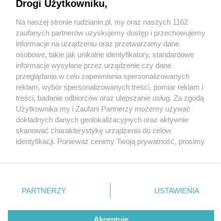
Drogi Użytkowniku,
Na naszej stronie rudzianin.pl, my oraz naszych 1162
Wydawca mediów
lokalnych
zaufanych partnerów uzyskujemy dostęp i przechowujemy
informacje na urządzeniu oraz przetwarzamy dane
osobowe, takie jak unikalne identyfikatory, standardowe
informacje wysyłane przez urządzenie czy dane
przeglądania w celu zapewniania spersonalizowanych
4 / 0
reklam, wybór spersonalizowanych treści, pomiar reklam i
Nie zapomnij
treści, badanie odbiorców oraz ulepszanie usług. Za zgodą
zapoznać się z:
polityką prywatności
regulamin korzystania z portali
Użytkownika my i Zaufani Partnerzy możemy używać
Twoje
miasto
Skontakuj się
z nami
dokładnych danych geolokalizacyjnych oraz aktywnie
Piekary Śląskie
Kontakt
skanować charakterystykę urządzenia do celów
Chorzów
Wydawca
identyfikacji. Ponieważ cenimy Twoją prywatność, prosimy
Tarnowskie Góry
Redakcja
Ruda Śląska
Newsletter
o zgodę na korzystanie z tych technologii poprzez
Świętochłowice
Reklama
kliknięcie „Akceptuję”. Zgoda jest dobrowolna i zawsze
Tychy
możesz ją zmienić/wycofać klikając przycisk ustawień
Bytom
Katowice
prywatności znajdujący się w lewym dolnym rogu strony
REKLAMA
PARTNERZY
USTAWIENIA
Gliwice
. Niektóre rodzaje przetwarzania danych nie wymagają
Zabrze
Zagłębie
zgody użytkownika, ale masz prawo sprzeciwić się
takiemu przetwarzaniu. Preferencje będą miały
Akceptuję