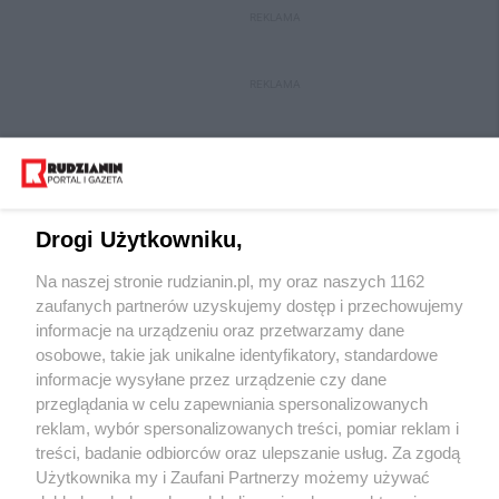
REKLAMA
REKLAMA
Drogi Użytkowniku,
Na naszej stronie rudzianin.pl, my oraz naszych 1162
Wydawca mediów
lokalnych
zaufanych partnerów uzyskujemy dostęp i przechowujemy
informacje na urządzeniu oraz przetwarzamy dane
osobowe, takie jak unikalne identyfikatory, standardowe
informacje wysyłane przez urządzenie czy dane
przeglądania w celu zapewniania spersonalizowanych
reklam, wybór spersonalizowanych treści, pomiar reklam i
Nie zapomnij
treści, badanie odbiorców oraz ulepszanie usług. Za zgodą
zapoznać się z:
polityką prywatności
regulamin korzystania z portali
Użytkownika my i Zaufani Partnerzy możemy używać
Twoje
miasto
Skontakuj się
z nami