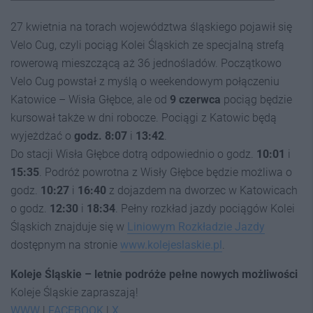
27 kwietnia na torach województwa śląskiego pojawił się
Velo Cug, czyli pociąg Kolei Śląskich ze specjalną strefą
rowerową mieszczącą aż 36 jednośladów. Początkowo
Velo Cug powstał z myślą o weekendowym połączeniu
Katowice – Wisła Głębce, ale od
9 czerwca
pociąg będzie
kursował także w dni robocze. Pociągi z Katowic będą
wyjeżdżać o
godz. 8:07
i
13:42
.
Do stacji Wisła Głębce dotrą odpowiednio o godz.
10:01
i
15:35
. Podróż powrotna z Wisły Głębce będzie możliwa o
godz.
10:27
i
16:40
z dojazdem na dworzec w Katowicach
o godz.
12:30
i
18:34
. Pełny rozkład jazdy pociągów Kolei
Śląskich znajduje się w
Liniowym Rozkładzie Jazdy
dostępnym na stronie
www.kolejeslaskie.pl
.
Koleje Śląskie – letnie podróże pełne nowych możliwości
Koleje Śląskie zapraszają!
WWW
|
FACEBOOK
|
X