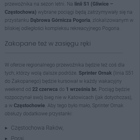
przewoźnika na sezon letni. Na
linii S1 (Gliwice –
Częstochowa)
wybrane pociągi będą zatrzymywały się na
przystanku
Dąbrowa Górnicza Pogoria
, zlokalizowanym w
bliskiej odległości kompleksu rekreacyjnego Pogoria.
Zakopane też w zasięgu ręki
W ofercie regionalnego przewoźnika będzie też coś dla
tych, którzy wolą dalsze podróże.
Sprinter Ornak
(linia S51
do Zakopanego) będzie kursował w każdy wakacyjny
weekend od
22 czerwca
do
1 września br.
Pociąg będzie
rozpoczynał swój bieg nie w Katowicach (jak dotychczas),
a w
Częstochowie
. Aby tego było mało, Sprinter Ornak
obsłuży dodatkowe przystanki:
Częstochowa Raków,
Poraj,