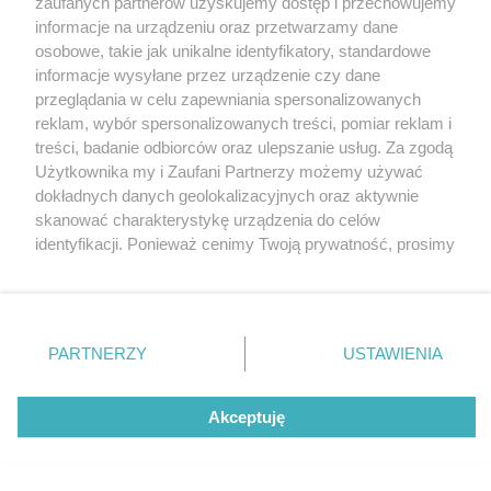
zaufanych partnerów uzyskujemy dostęp i przechowujemy
Kuchnia Vikinga ma na to sposób.
Katowice
informacje na urządzeniu oraz przetwarzamy dane
Gliwice
Zabrze
osobowe, takie jak unikalne identyfikatory, standardowe
Zagłębie
informacje wysyłane przez urządzenie czy dane
3 / 6
przeglądania w celu zapewniania spersonalizowanych
Catering dietetyczny z
reklam, wybór spersonalizowanych treści, pomiar reklam i
treści, badanie odbiorców oraz ulepszanie usług. Za zgodą
Białegostoku na Śląsk?
Użytkownika my i Zaufani Partnerzy możemy używać
dokładnych danych geolokalizacyjnych oraz aktywnie
Kuchnia Vikinga ma na to
skanować charakterystykę urządzenia do celów
identyfikacji. Ponieważ cenimy Twoją prywatność, prosimy
sposób.
o zgodę na korzystanie z tych technologii poprzez
kliknięcie „Akceptuję”. Zgoda jest dobrowolna i zawsze
możesz ją zmienić/wycofać klikając przycisk ustawień
prywatności znajdujący się w lewym dolnym rogu strony
PARTNERZY
USTAWIENIA
REKLAMA
. Niektóre rodzaje przetwarzania danych nie wymagają
zgody użytkownika, ale masz prawo sprzeciwić się
takiemu przetwarzaniu. Preferencje będą miały
Akceptuję
zastosowania tylko na tej witrynie.
Zapoznaj się z poniższymi informacjami, abyś mógł