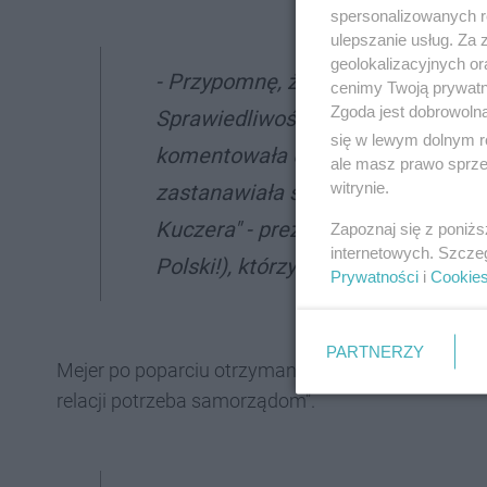
spersonalizowanych re
ulepszanie usług. Za
geolokalizacyjnych or
- Przypomnę, że pan radny (Kandzio
cenimy Twoją prywatno
Zgoda jest dobrowoln
Sprawiedliwości. Tę formację poli
się w lewym dolnym r
komentowała Urszula Koszutska, r
ale masz prawo sprzec
witrynie.
zastanawiała się też, "co na takie
Kuczera" - prezydenci Sosnowca i 
Zapoznaj się z poniż
internetowych. Szcze
Polski!), którzy z kolei stanęli po 
Prywatności
i
Cookie
PARTNERZY
Mejer po poparciu otrzymanym od Kandziory zazna
relacji potrzeba samorządom".