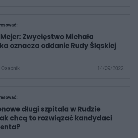
resować:
 Mejer: Zwycięstwo Michała
ka oznacza oddanie Rudy Śląskiej
 Osadnik
14/09/2022
resować:
onowe długi szpitala w Rudzie
 Jak chcą to rozwiązać kandydaci
denta?