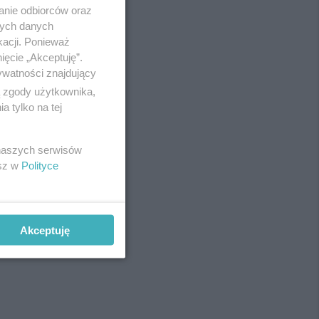
anie odbiorców oraz
nych danych
kacji. Ponieważ
ięcie „Akceptuję”.
ywatności znajdujący
ą zgody użytkownika,
 tylko na tej
 naszych serwisów
esz w
Polityce
Akceptuję