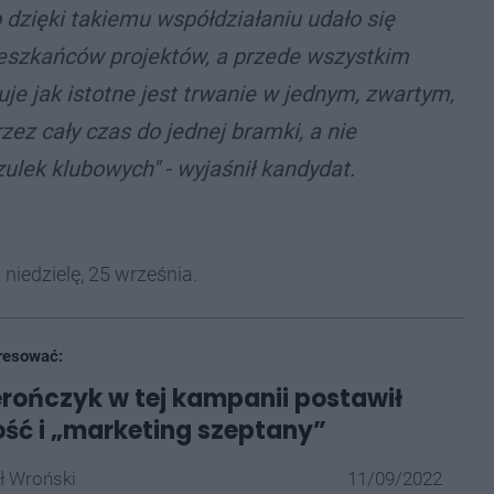
 dzięki takiemu współdziałaniu udało się
eszkańców projektów, a przede wszystkim
je jak istotne jest trwanie w jednym, zwartym,
z cały czas do jednej bramki, a nie
ulek klubowych" - wyjaśnił kandydat.
niedzielę, 25 września.
resować:
erończyk w tej kampanii postawił
ość i „marketing szeptany”
ł Wroński
11/09/2022