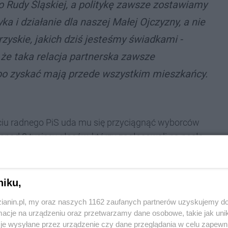
 Rudy Śląskiej, a politykę zawsze zostawiamy
ka i działanie dla naszej Małej Ojczyzny, a nie
rzyskie, jakich dziś jesteśmy świadkami -
 że taka relacja partnerska zawsze
o zyskać mają przede wszystkim mieszkańcy.
rciu radnego PiS uda mu się przyciągnąć wyborców
ponad 8 tysięcy głosów, którzy zagłosowali na posła
iał 3 tys. głosów straty do Michała Pierończyka.
 zaskoczenie w... rudzkiej Platformie Obywatelskiej.
niku,
ończyka. A na początku tygodnia tę decyzję
zianin.pl, my oraz naszych 1162 zaufanych partnerów uzyskujemy do
ł Borys Budka. Mejer odpowiadał wtedy, że taki obrót
cje na urządzeniu oraz przetwarzamy dane osobowe, takie jak unika
ce Platformy".
je wysyłane przez urządzenie czy dane przeglądania w celu zapewn