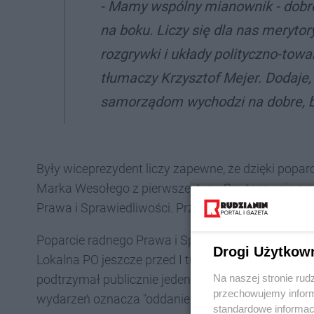
- Mamy wspólny mianownik - dobro
na boku. Liczy się dla nas merytory
rozgrywki i układy polityczno-towa
tłumaczy Krzysztof Mejer. Dodaje,
samorządom wychodzi na dobre, b
Były wiceprezydent liczy zapewne, że dzięki popa
Marka Wesołego z pierwszej tury. Gra toczy się o 
Prawa i Sprawiedliwości. Przypomnijmy, że Mejer m
Poparcie radnego Prawa i Sprawiedliwości wywołała
Drogi Użytkow
Lokalna PO jeszcze przed I turą postawiła na Pier
Na naszej stronie rud
podtrzymał publicznie jeden z liderów partii, pose
przechowujemy informa
wydarzeń oznacza "oddanie władzy w mieście w rę
standardowe informac