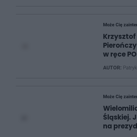
Może Cię zainte
Krzysztof
Pierończy
w ręce PO
AUTOR:
Patryk
Może Cię zainte
Wielomili
Śląskiej.
na prezy