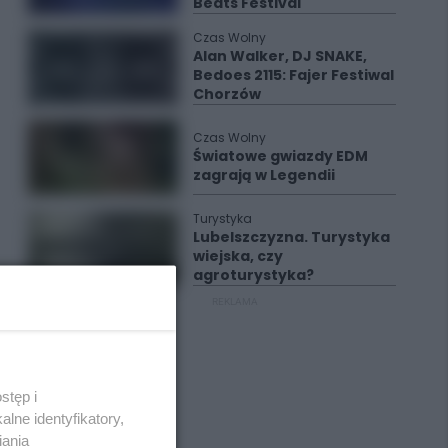
Beats Festival
Czas Wolny
Alan Walker, DJ SNAKE,
Bedoes 2115: Fajer Festiwal
Chorzów
Czas Wolny
Światowe gwiazdy EDM
zagrają w Legendii
Turystyka
Lubelszczyzna. Turystyka
wiejska, czy
agroturystyka?
REKLAMA
stęp i
lne identyfikatory,
iania