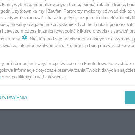
klam, wybór spersonalizowanych treści, pomiar reklam i treści, bad
 zgodą Użytkownika my i Zaufani Partnerzy możemy używać dokład
az aktywnie skanować charakterystykę urządzenia do celów identyfi
ra - przyp. red.) reprezentuje klub Prawa i
ść, prosimy o zgodę na korzystanie z tych technologii poprzez klikn
a i zawsze możesz ją zmienić/wycofać klikając przycisk ustawień pr
tyczną, która ogranicza samorządy -
ogu strony
. Niektóre rodzaje przetwarzania danych nie wymagaj
adna sejmiku z klubu PO. Koszutska
iwić się takiemu przetwarzaniu. Preferencje będą miały zastosowania
 poparcie powiedzą Arkadiusz Chęciński i Piotr
Rybnika (obaj członkowie PO oraz ruchu Tak dla
szymi informacjami, abyś mógł świadomie i komfortowo korzystać z
gółowe informacje dotyczące przetwarzania Twoich danych znajdzi
stronie Mejera.
s
oraz po kliknięciu w „Ustawienia”.
USTAWIENIA
czył natomiast, że "w
łaśnie takich partnerskich