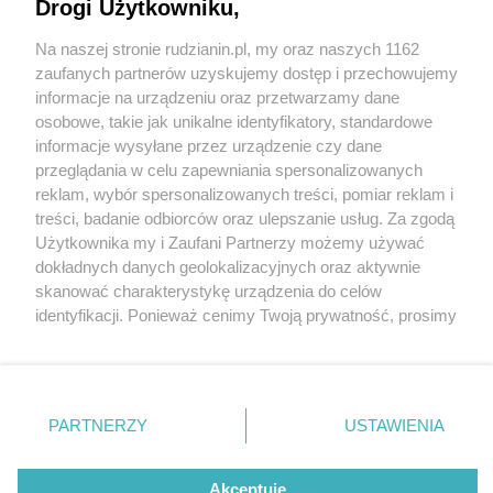
Drogi Użytkowniku,
Na naszej stronie rudzianin.pl, my oraz naszych 1162
Wydawca mediów
lokalnych
zaufanych partnerów uzyskujemy dostęp i przechowujemy
informacje na urządzeniu oraz przetwarzamy dane
osobowe, takie jak unikalne identyfikatory, standardowe
informacje wysyłane przez urządzenie czy dane
przeglądania w celu zapewniania spersonalizowanych
2 / 0
reklam, wybór spersonalizowanych treści, pomiar reklam i
Nie zapomnij
treści, badanie odbiorców oraz ulepszanie usług. Za zgodą
zapoznać się z:
polityką prywatności
regulamin korzystania z portali
Użytkownika my i Zaufani Partnerzy możemy używać
Twoje
miasto
Skontakuj się
z nami
dokładnych danych geolokalizacyjnych oraz aktywnie
Piekary Śląskie
Kontakt
skanować charakterystykę urządzenia do celów
Chorzów
Wydawca
identyfikacji. Ponieważ cenimy Twoją prywatność, prosimy
Tarnowskie Góry
Redakcja
Ruda Śląska
Newsletter
o zgodę na korzystanie z tych technologii poprzez
Świętochłowice
Reklama
kliknięcie „Akceptuję”. Zgoda jest dobrowolna i zawsze
Tychy
możesz ją zmienić/wycofać klikając przycisk ustawień
Bytom
Katowice
prywatności znajdujący się w lewym dolnym rogu strony
REKLAMA
PARTNERZY
USTAWIENIA
Gliwice
. Niektóre rodzaje przetwarzania danych nie wymagają
Zabrze
Zagłębie
zgody użytkownika, ale masz prawo sprzeciwić się
takiemu przetwarzaniu. Preferencje będą miały
Akceptuję