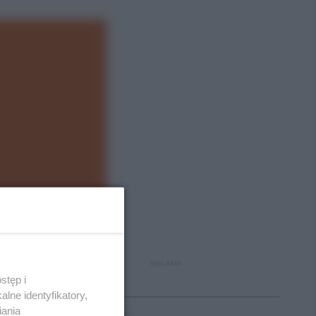
REKLAMA
stęp i
Polecane
lne identyfikatory,
iania