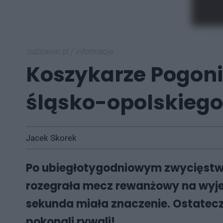
rudzianin.pl
/
informacje
Koszykarze Pogoni 
śląsko-opolskiego
Jacek Skorek
Po ubiegłotygodniowym zwycięstwi
rozegrała mecz rewanżowy na wyjeź
sekunda miała znaczenie. Ostateczn
pokonali rywali!