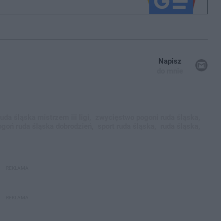
Napisz
do mnie
uda śląska mistrzem iii ligi,
zwycięstwo pogoni ruda śląska,
ogoń ruda śląska dobrodzień,
sport ruda śląska,
ruda śląska,
REKLAMA
REKLAMA