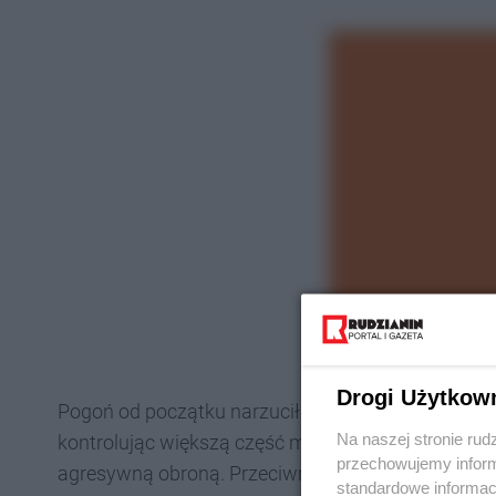
Drogi Użytkow
Pogoń od początku narzuciła swój rytm, prowadząc
Na naszej stronie rud
kontrolując większą część meczu. Jednak Dobrodz
przechowujemy informa
agresywną obroną. Przeciwnik objął prowadzenie w
standardowe informac