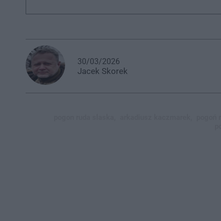
30/03/2026
Jacek
Skorek
pogon ruda slaska,
arkadiusz kaczmarek,
pogoń r
p