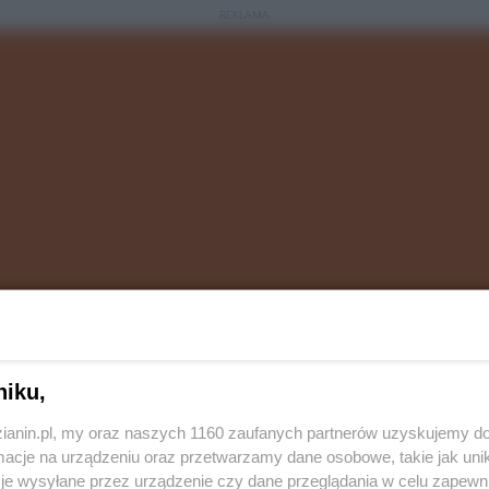
REKLAMA
niku,
 10:0, wywołując eksplozję radości swoich kibiców i
zianin.pl, my oraz naszych 1160 zaufanych partnerów uzyskujemy do
ień wykazał się niesamowitą determinacją i
cje na urządzeniu oraz przetwarzamy dane osobowe, takie jak unika
 siódmej minucie trzeciej kwarty.
je wysyłane przez urządzenie czy dane przeglądania w celu zapewn