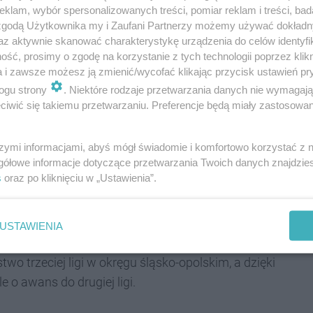
klam, wybór spersonalizowanych treści, pomiar reklam i treści, bad
 zgodą Użytkownika my i Zaufani Partnerzy możemy używać dokład
az aktywnie skanować charakterystykę urządzenia do celów identyfi
go poprawili grę w obronie gdzie po
ść, prosimy o zgodę na korzystanie z tych technologii poprzez klikn
a i zawsze możesz ją zmienić/wycofać klikając przycisk ustawień pr
rza w decydujących momentach zdobyli
ogu strony
. Niektóre rodzaje przetwarzania danych nie wymagaj
kund przed końcem Dobrodzień zbliżył się na
iwić się takiemu przetwarzaniu. Preferencje będą miały zastosowania
ki wspaniałej dyspozycji Wilińskiego w rzutach
koczyła na 5 punktów i zakończyło spotkanie
szymi informacjami, abyś mógł świadomie i komfortowo korzystać z
gółowe informacje dotyczące przetwarzania Twoich danych znajdzi
kadiusz Kaczmarek
, prezes KS Pogoń Ruda
s
oraz po kliknięciu w „Ustawienia”.
USTAWIENIA
trzeciej ligi w okręgu śląsko-opolskim, a dzięki
 o awans do drugiej ligi.