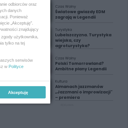
anie odbiorców oraz
Czas Wolny
nych danych
Światowe gwiazdy EDM
kacji. Ponieważ
zagrają w Legendii
ięcie „Akceptuję”.
ywatności znajdujący
Turystyka
Lubelszczyzna. Turystyka
ą zgody użytkownika,
wiejska, czy
 tylko na tej
agroturystyka?
Czas Wolny
 naszych serwisów
Polski Tomorrowland?
esz w
Polityce
Ambitne plany Legendii
Kultura
Almanach jazzmanów
„Jazzmani o improwizacji"
Akceptuję
– premiera
REKLAMA