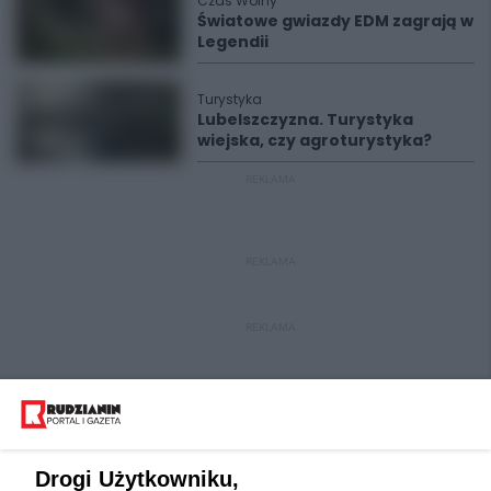
Czas Wolny
Światowe gwiazdy EDM zagrają w
Legendii
Turystyka
Lubelszczyzna. Turystyka
wiejska, czy agroturystyka?
REKLAMA
REKLAMA
REKLAMA
Drogi Użytkowniku,