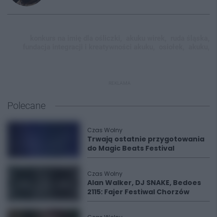
konkurs na imię dla ośliczki,
akuku wirek,
ruda śląska,
fundacja integracji i kreatywności akuku,
osiołek,
akuku,
REKLAMA
Polecane
Czas Wolny
Trwają ostatnie przygotowania
do Magic Beats Festival
Czas Wolny
Alan Walker, DJ SNAKE, Bedoes
2115: Fajer Festiwal Chorzów