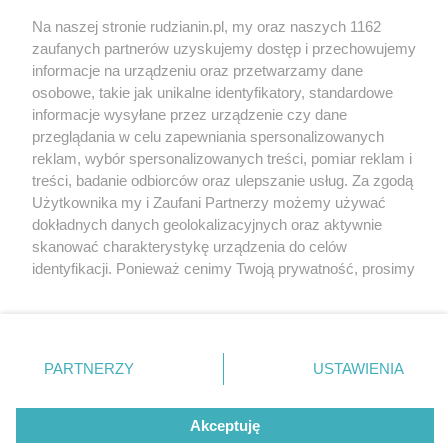
Na naszej stronie rudzianin.pl, my oraz naszych 1162
Wydawca mediów
lokalnych
zaufanych partnerów uzyskujemy dostęp i przechowujemy
informacje na urządzeniu oraz przetwarzamy dane
osobowe, takie jak unikalne identyfikatory, standardowe
informacje wysyłane przez urządzenie czy dane
przeglądania w celu zapewniania spersonalizowanych
reklam, wybór spersonalizowanych treści, pomiar reklam i
Nie zapomnij
treści, badanie odbiorców oraz ulepszanie usług. Za zgodą
zapoznać się z:
polityką prywatności
regulamin korzystania z portali
Użytkownika my i Zaufani Partnerzy możemy używać
Twoje
miasto
Skontakuj się
z nami
dokładnych danych geolokalizacyjnych oraz aktywnie
Piekary Śląskie
Kontakt
skanować charakterystykę urządzenia do celów
Chorzów
Wydawca
identyfikacji. Ponieważ cenimy Twoją prywatność, prosimy
Tarnowskie Góry
Redakcja
Ruda Śląska
Newsletter
o zgodę na korzystanie z tych technologii poprzez
Świętochłowice
Reklama
kliknięcie „Akceptuję”. Zgoda jest dobrowolna i zawsze
Tychy
możesz ją zmienić/wycofać klikając przycisk ustawień
Bytom
Katowice
prywatności znajdujący się w lewym dolnym rogu strony
PARTNERZY
USTAWIENIA
Gliwice
. Niektóre rodzaje przetwarzania danych nie wymagają
Zabrze
Zagłębie
zgody użytkownika, ale masz prawo sprzeciwić się
Akceptuję
takiemu przetwarzaniu. Preferencje będą miały