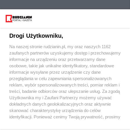
Drogi Użytkowniku,
Na naszej stronie rudzianin.pl, my oraz naszych 1162
Wydawca mediów
lokalnych
zaufanych partnerów uzyskujemy dostęp i przechowujemy
informacje na urządzeniu oraz przetwarzamy dane
osobowe, takie jak unikalne identyfikatory, standardowe
informacje wysyłane przez urządzenie czy dane
przeglądania w celu zapewniania spersonalizowanych
reklam, wybór spersonalizowanych treści, pomiar reklam i
Nie zapomnij
treści, badanie odbiorców oraz ulepszanie usług. Za zgodą
zapoznać się z:
polityką prywatności
regulamin korzystania z portali
Użytkownika my i Zaufani Partnerzy możemy używać
Twoje
miasto
Skontakuj się
z nami
dokładnych danych geolokalizacyjnych oraz aktywnie
Piekary Śląskie
Kontakt
skanować charakterystykę urządzenia do celów
Chorzów
Wydawca
identyfikacji. Ponieważ cenimy Twoją prywatność, prosimy
Tarnowskie Góry
Redakcja
Ruda Śląska
Newsletter
o zgodę na korzystanie z tych technologii poprzez
Świętochłowice
Reklama
kliknięcie „Akceptuję”. Zgoda jest dobrowolna i zawsze