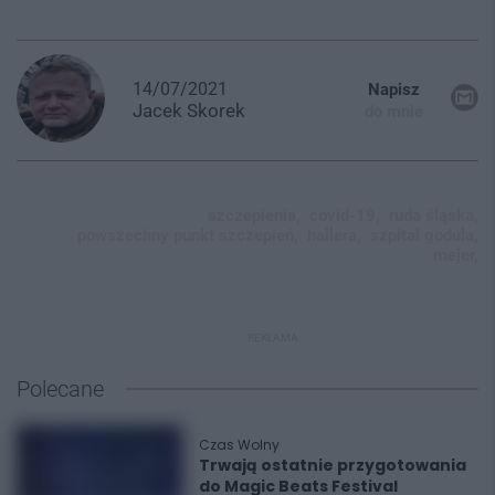
14/07/2021
Napisz
Jacek
Skorek
do mnie
szczepienia,
covid-19,
ruda śląska,
powszechny punkt szczepień,
hallera,
szpital godula,
mejer,
REKLAMA
Polecane
Czas Wolny
Trwają ostatnie przygotowania
do Magic Beats Festival