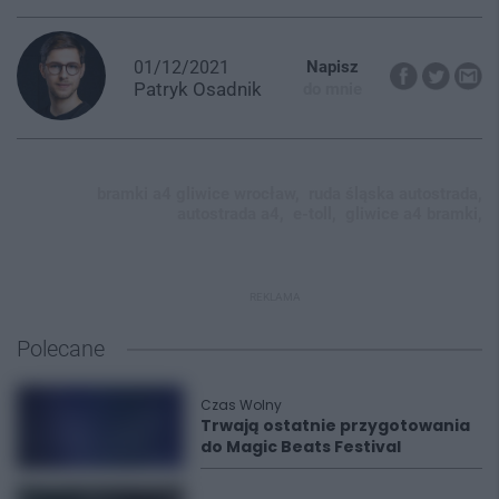
01/12/2021
Napisz
Patryk
Osadnik
do mnie
bramki a4 gliwice wrocław,
ruda śląska autostrada,
autostrada a4,
e-toll,
gliwice a4 bramki,
REKLAMA
Polecane
Czas Wolny
Trwają ostatnie przygotowania
do Magic Beats Festival