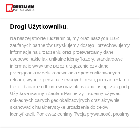
Drogi Użytkowniku,
Na naszej stronie rudzianin.pl, my oraz naszych 1162
Wydawca mediów
lokalnych
zaufanych partnerów uzyskujemy dostęp i przechowujemy
informacje na urządzeniu oraz przetwarzamy dane
osobowe, takie jak unikalne identyfikatory, standardowe
informacje wysyłane przez urządzenie czy dane
przeglądania w celu zapewniania spersonalizowanych
reklam, wybór spersonalizowanych treści, pomiar reklam i
Nie zapomnij
treści, badanie odbiorców oraz ulepszanie usług. Za zgodą
zapoznać się z:
polityką prywatności
regulamin korzystania z portali
Użytkownika my i Zaufani Partnerzy możemy używać
Twoje
miasto
Skontakuj się
z nami
dokładnych danych geolokalizacyjnych oraz aktywnie
Piekary Śląskie
Kontakt
skanować charakterystykę urządzenia do celów
Chorzów
Wydawca
identyfikacji. Ponieważ cenimy Twoją prywatność, prosimy
Tarnowskie Góry
Redakcja
Ruda Śląska
Newsletter
o zgodę na korzystanie z tych technologii poprzez
Świętochłowice
Reklama
kliknięcie „Akceptuję”. Zgoda jest dobrowolna i zawsze
Tychy
możesz ją zmienić/wycofać klikając przycisk ustawień
Bytom
Katowice