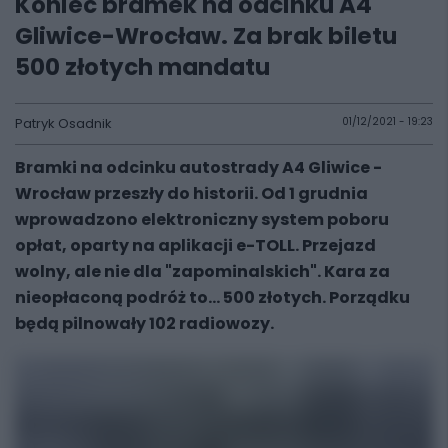
Koniec bramek na odcinku A4
Gliwice-Wrocław. Za brak biletu
500 złotych mandatu
Patryk Osadnik
01/12/2021 - 19:23
Bramki na odcinku autostrady A4 Gliwice -
Wrocław przeszły do historii. Od 1 grudnia
wprowadzono elektroniczny system poboru
opłat, oparty na aplikacji e-TOLL. Przejazd
wolny, ale nie dla "zapominalskich". Kara za
nieopłaconą podróż to... 500 złotych. Porządku
będą pilnowały 102 radiowozy.