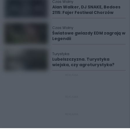
Czas Wolny
Alan Walker, DJ SNAKE, Bedoes
2115: Fajer Festiwal Chorzów
Czas Wolny
Światowe gwiazdy EDM zagrają w
Legendii
Turystyka
Lubelszczyzna. Turystyka
wiejska, czy agroturystyka?
REKLAMA
REKLAMA
REKLAMA