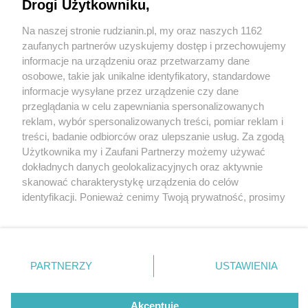
Drogi Użytkowniku,
Na naszej stronie rudzianin.pl, my oraz naszych 1162
Wydawca mediów
lokalnych
zaufanych partnerów uzyskujemy dostęp i przechowujemy
informacje na urządzeniu oraz przetwarzamy dane
osobowe, takie jak unikalne identyfikatory, standardowe
informacje wysyłane przez urządzenie czy dane
przeglądania w celu zapewniania spersonalizowanych
2 / 0
reklam, wybór spersonalizowanych treści, pomiar reklam i
Nie zapomnij
treści, badanie odbiorców oraz ulepszanie usług. Za zgodą
zapoznać się z:
polityką prywatności
regulamin korzystania z portali
Użytkownika my i Zaufani Partnerzy możemy używać
Twoje
miasto
Skontakuj się
z nami
dokładnych danych geolokalizacyjnych oraz aktywnie
Piekary Śląskie
Kontakt
skanować charakterystykę urządzenia do celów
Chorzów
Wydawca
identyfikacji. Ponieważ cenimy Twoją prywatność, prosimy
Tarnowskie Góry
Redakcja
Ruda Śląska
Newsletter
o zgodę na korzystanie z tych technologii poprzez
Świętochłowice
Reklama
kliknięcie „Akceptuję”. Zgoda jest dobrowolna i zawsze
Tychy
możesz ją zmienić/wycofać klikając przycisk ustawień
Bytom
Katowice
prywatności znajdujący się w lewym dolnym rogu strony
REKLAMA
PARTNERZY
USTAWIENIA
Gliwice
. Niektóre rodzaje przetwarzania danych nie wymagają
Zabrze
Zagłębie
zgody użytkownika, ale masz prawo sprzeciwić się
takiemu przetwarzaniu. Preferencje będą miały
Akceptuję