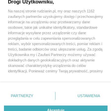
Drogi Użytkowniku,
Na naszej stronie rudzianin.pl, my oraz naszych 1162
Wydawca mediów
lokalnych
zaufanych partnerów uzyskujemy dostęp i przechowujemy
informacje na urządzeniu oraz przetwarzamy dane
osobowe, takie jak unikalne identyfikatory, standardowe
informacje wysyłane przez urządzenie czy dane
przeglądania w celu zapewniania spersonalizowanych
1 / 0
reklam, wybór spersonalizowanych treści, pomiar reklam i
Nie zapomnij
treści, badanie odbiorców oraz ulepszanie usług. Za zgodą
zapoznać się z:
polityką prywatności
regulamin korzystania z portali
Użytkownika my i Zaufani Partnerzy możemy używać
Twoje
miasto
Skontakuj się
z nami
dokładnych danych geolokalizacyjnych oraz aktywnie
Piekary Śląskie
Kontakt
skanować charakterystykę urządzenia do celów
Chorzów
Wydawca
identyfikacji. Ponieważ cenimy Twoją prywatność, prosimy
Tarnowskie Góry
Redakcja
Ruda Śląska
Newsletter
o zgodę na korzystanie z tych technologii poprzez
Świętochłowice
Reklama
kliknięcie „Akceptuję”. Zgoda jest dobrowolna i zawsze
Tychy
możesz ją zmienić/wycofać klikając przycisk ustawień
Bytom
Katowice
prywatności znajdujący się w lewym dolnym rogu strony
REKLAMA
PARTNERZY
USTAWIENIA
Gliwice
. Niektóre rodzaje przetwarzania danych nie wymagają
Zabrze
Zagłębie
zgody użytkownika, ale masz prawo sprzeciwić się
takiemu przetwarzaniu. Preferencje będą miały
Akceptuję