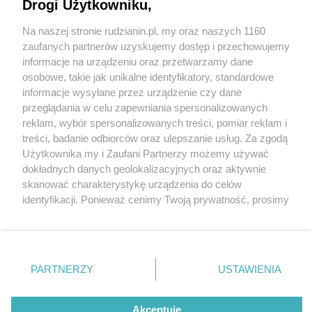
Drogi Użytkowniku,
Na naszej stronie rudzianin.pl, my oraz naszych 1160
Wydawca mediów
lokalnych
zaufanych partnerów uzyskujemy dostęp i przechowujemy
informacje na urządzeniu oraz przetwarzamy dane
osobowe, takie jak unikalne identyfikatory, standardowe
informacje wysyłane przez urządzenie czy dane
przeglądania w celu zapewniania spersonalizowanych
4 / 0
reklam, wybór spersonalizowanych treści, pomiar reklam i
Nie zapomnij
treści, badanie odbiorców oraz ulepszanie usług. Za zgodą
zapoznać się z:
polityką prywatności
regulamin korzystania z portali
Użytkownika my i Zaufani Partnerzy możemy używać
Twoje
miasto
Skontakuj się
z nami
dokładnych danych geolokalizacyjnych oraz aktywnie
Piekary Śląskie
Kontakt
skanować charakterystykę urządzenia do celów
Chorzów
Wydawca
identyfikacji. Ponieważ cenimy Twoją prywatność, prosimy
Tarnowskie Góry
Redakcja
Ruda Śląska
Newsletter
o zgodę na korzystanie z tych technologii poprzez
Świętochłowice
Reklama
kliknięcie „Akceptuję”. Zgoda jest dobrowolna i zawsze
Tychy
możesz ją zmienić/wycofać klikając przycisk ustawień
Bytom
Katowice
prywatności znajdujący się w lewym dolnym rogu strony
REKLAMA
PARTNERZY
USTAWIENIA
Gliwice
. Niektóre rodzaje przetwarzania danych nie wymagają
Zabrze
Zagłębie
zgody użytkownika, ale masz prawo sprzeciwić się
takiemu przetwarzaniu. Preferencje będą miały
Akceptuję