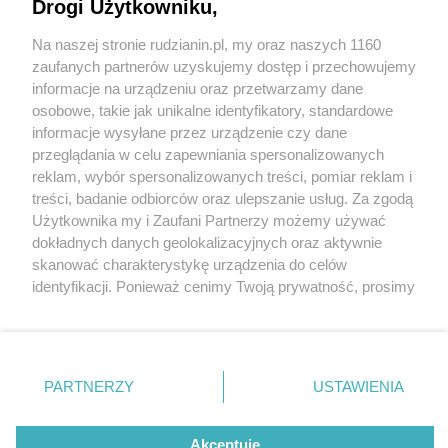
Drogi Użytkowniku,
Na naszej stronie rudzianin.pl, my oraz naszych 1160
Wydawca mediów
lokalnych
zaufanych partnerów uzyskujemy dostęp i przechowujemy
informacje na urządzeniu oraz przetwarzamy dane
osobowe, takie jak unikalne identyfikatory, standardowe
informacje wysyłane przez urządzenie czy dane
przeglądania w celu zapewniania spersonalizowanych
2 / 0
reklam, wybór spersonalizowanych treści, pomiar reklam i
Nie zapomnij
treści, badanie odbiorców oraz ulepszanie usług. Za zgodą
zapoznać się z:
polityką prywatności
regulamin korzystania z portali
Użytkownika my i Zaufani Partnerzy możemy używać
Twoje
miasto
Skontakuj się
z nami
dokładnych danych geolokalizacyjnych oraz aktywnie
Piekary Śląskie
Kontakt
skanować charakterystykę urządzenia do celów
Chorzów
Wydawca
identyfikacji. Ponieważ cenimy Twoją prywatność, prosimy
Tarnowskie Góry
Redakcja
Ruda Śląska
Newsletter
o zgodę na korzystanie z tych technologii poprzez
Świętochłowice
Reklama
kliknięcie „Akceptuję”. Zgoda jest dobrowolna i zawsze
Tychy
możesz ją zmienić/wycofać klikając przycisk ustawień
Bytom
Katowice
prywatności znajdujący się w lewym dolnym rogu strony
REKLAMA
PARTNERZY
USTAWIENIA
Gliwice
. Niektóre rodzaje przetwarzania danych nie wymagają
Zabrze
Zagłębie
zgody użytkownika, ale masz prawo sprzeciwić się
takiemu przetwarzaniu. Preferencje będą miały
Akceptuję