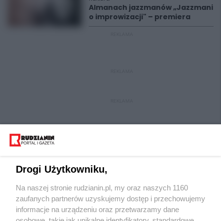
Almanach jazzmanów „Jazzmani
o improwizacji" – premiera
REKLAMA
REKLAMA
REKLAMA
Drogi Użytkowniku,
Na naszej stronie rudzianin.pl, my oraz naszych 1160
Wydawca mediów
lokalnych
zaufanych partnerów uzyskujemy dostęp i przechowujemy
informacje na urządzeniu oraz przetwarzamy dane
osobowe, takie jak unikalne identyfikatory, standardowe