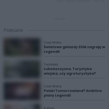
ruda śląska wypadek,
kolizja,
REKLAMA
Polecane
Czas Wolny
Światowe gwiazdy EDM zagrają w
Legendii
Turystyka
Lubelszczyzna. Turystyka
wiejska, czy agroturystyka?
Czas Wolny
Polski Tomorrowland? Ambitne
plany Legendii
Kultura