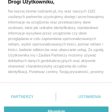
Drogi Użytkowniku,
Na naszej stronie rudzianin.pl, my oraz naszych 1162
Wydawca mediów
lokalnych
zaufanych partnerów uzyskujemy dostęp i przechowujemy
informacje na urządzeniu oraz przetwarzamy dane
osobowe, takie jak unikalne identyfikatory, standardowe
informacje wysyłane przez urządzenie czy dane
przeglądania w celu zapewniania spersonalizowanych
3 / 0
reklam, wybór spersonalizowanych treści, pomiar reklam i
Nie zapomnij
treści, badanie odbiorców oraz ulepszanie usług. Za zgodą
zapoznać się z:
polityką prywatności
regulamin korzystania z portali
Użytkownika my i Zaufani Partnerzy możemy używać
Twoje
miasto
Skontakuj się
z nami
dokładnych danych geolokalizacyjnych oraz aktywnie
Piekary Śląskie
Kontakt
skanować charakterystykę urządzenia do celów
Chorzów
Wydawca
identyfikacji. Ponieważ cenimy Twoją prywatność, prosimy
Tarnowskie Góry
Redakcja
Ruda Śląska
Newsletter
o zgodę na korzystanie z tych technologii poprzez
Świętochłowice
Reklama
kliknięcie „Akceptuję”. Zgoda jest dobrowolna i zawsze
Tychy
możesz ją zmienić/wycofać klikając przycisk ustawień
Bytom
Katowice
prywatności znajdujący się w lewym dolnym rogu strony
REKLAMA
PARTNERZY
USTAWIENIA
Gliwice
. Niektóre rodzaje przetwarzania danych nie wymagają
Zabrze
Zagłębie
zgody użytkownika, ale masz prawo sprzeciwić się
takiemu przetwarzaniu. Preferencje będą miały
Akceptuję