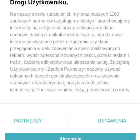
Drogi Użytkowniku,
Na naszej stronie rudzianin.pl, my oraz naszych 1160
Wydawca mediów
lokalnych
zaufanych partnerów uzyskujemy dostęp i przechowujemy
informacje na urządzeniu oraz przetwarzamy dane
osobowe, takie jak unikalne identyfikatory, standardowe
informacje wysyłane przez urządzenie czy dane
przeglądania w celu zapewniania spersonalizowanych
2 / 0
reklam, wybór spersonalizowanych treści, pomiar reklam i
Nie zapomnij
treści, badanie odbiorców oraz ulepszanie usług. Za zgodą
zapoznać się z:
polityką prywatności
regulamin korzystania z portali
Użytkownika my i Zaufani Partnerzy możemy używać
Twoje
miasto
Skontakuj się
z nami
dokładnych danych geolokalizacyjnych oraz aktywnie
Piekary Śląskie
Kontakt
skanować charakterystykę urządzenia do celów
Chorzów
Wydawca
identyfikacji. Ponieważ cenimy Twoją prywatność, prosimy
Tarnowskie Góry
Redakcja
Ruda Śląska
Newsletter
o zgodę na korzystanie z tych technologii poprzez
Świętochłowice
Reklama
kliknięcie „Akceptuję”. Zgoda jest dobrowolna i zawsze
Tychy
możesz ją zmienić/wycofać klikając przycisk ustawień
Bytom
Katowice
prywatności znajdujący się w lewym dolnym rogu strony
REKLAMA
PARTNERZY
USTAWIENIA
Gliwice
. Niektóre rodzaje przetwarzania danych nie wymagają
Zabrze
Zagłębie
zgody użytkownika, ale masz prawo sprzeciwić się
takiemu przetwarzaniu. Preferencje będą miały
Akceptuję